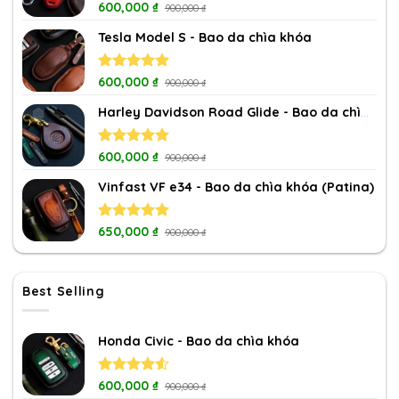
Rated
600,000
5.00
₫
900,000
₫
out of 5
Tesla Model S - Bao da chìa khóa
Rated
600,000
5.00
₫
900,000
₫
out of 5
Harley Davidson Road Glide - Bao da chìa khóa
Rated
600,000
5.00
₫
900,000
₫
out of 5
Vinfast VF e34 - Bao da chìa khóa (Patina)
Rated
650,000
5.00
₫
900,000
₫
out of 5
Best Selling
Honda Civic - Bao da chìa khóa
Rated
600,000
₫
900,000
₫
4.50
out