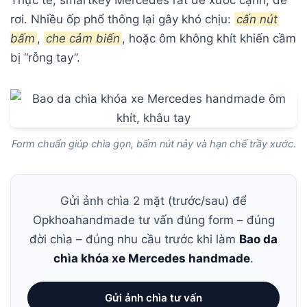
rơi. Nhiều ốp phổ thông lại gây khó chịu:
cấn nút
bấm
,
che cảm biến
, hoặc ôm không khít khiến cầm
bị “rỗng tay”.
Form chuẩn giúp chìa gọn, bấm nút nảy và hạn chế trầy xước.
Gửi ảnh chìa 2 mặt (trước/sau) để
Opkhoahandmade tư vấn đúng form – đúng
đời chìa – đúng nhu cầu trước khi làm
Bao da
chìa khóa xe Mercedes handmade
.
Gửi ảnh chìa tư vấn