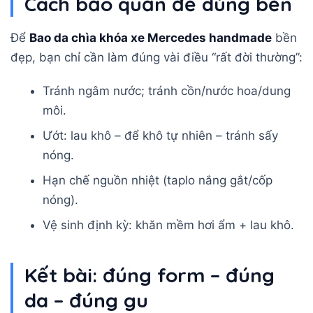
Cách bảo quản để dùng bền
Để
Bao da chìa khóa xe Mercedes handmade
bền
đẹp, bạn chỉ cần làm đúng vài điều “rất đời thường”:
Tránh ngâm nước; tránh cồn/nước hoa/dung
môi.
Ướt: lau khô – để khô tự nhiên – tránh sấy
nóng.
Hạn chế nguồn nhiệt (taplo nắng gắt/cốp
nóng).
Vệ sinh định kỳ: khăn mềm hơi ẩm + lau khô.
Kết bài: đúng form – đúng
da – đúng gu