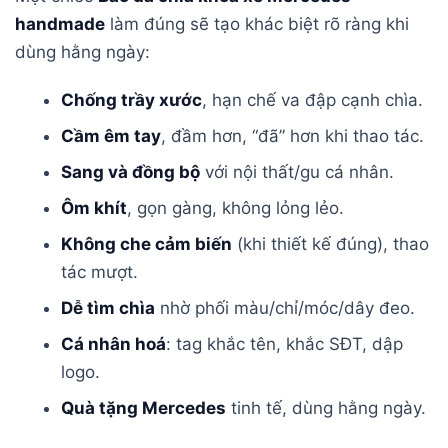
handmade
làm đúng sẽ tạo khác biệt rõ ràng khi
dùng hằng ngày:
Chống trầy xước
, hạn chế va đập cạnh chìa.
Cầm êm tay
, đầm hơn, “đã” hơn khi thao tác.
Sang và đồng bộ
với nội thất/gu cá nhân.
Ôm khít
, gọn gàng, không lỏng lẻo.
Không che cảm biến
(khi thiết kế đúng), thao
tác mượt.
Dễ tìm chìa
nhờ phối màu/chỉ/móc/dây đeo.
Cá nhân hoá
: tag khắc tên, khắc SĐT, dập
logo.
Quà tặng Mercedes
tinh tế, dùng hằng ngày.