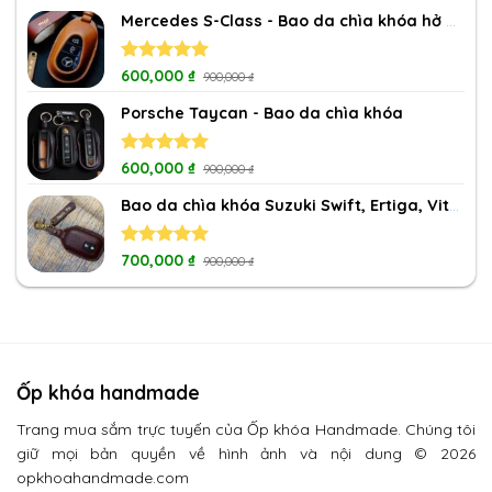
of 5
Mercedes S-Class - Bao da chìa khóa hở nút
Rated
600,000
5.00
₫
900,000
₫
out of 5
Porsche Taycan - Bao da chìa khóa
Rated
600,000
5.00
₫
900,000
₫
out of 5
Bao da chìa khóa Suzuki Swift, Ertiga, Vitara, XL7
Rated
700,000
5.00
₫
900,000
₫
out of 5
Ốp khóa handmade
Trang mua sắm trực tuyến của Ốp khóa Handmade. Chúng tôi
giữ mọi bản quyền về hình ảnh và nội dung © 2026
opkhoahandmade.com