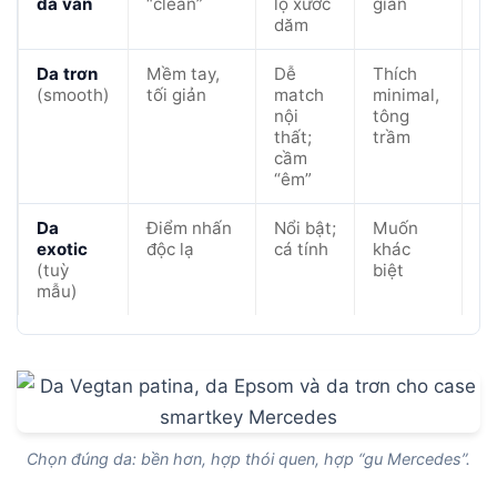
da vân
“clean”
lộ xước
giản
m
dăm
lô
Da trơn
Mềm tay,
Dễ
Thích
D
(smooth)
tối giản
match
minimal,
x
nội
tông
th
thất;
trầm
g
cầm
“êm”
Da
Điểm nhấn
Nổi bật;
Muốn
N
exotic
độc lạ
cá tính
khác
v
(tuỳ
biệt
t
mẫu)
Chọn đúng da: bền hơn, hợp thói quen, hợp “gu Mercedes”.