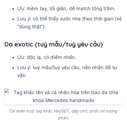
Ưu: mềm tay, tối giản, dễ match tông trầm.
Lưu ý: có thể thấy xước nhẹ theo thời gian (vẻ
“dùng thật”).
Da exotic (tuỳ mẫu/tuỳ yêu cầu)
Ưu: độc lạ, có điểm nhấn.
Lưu ý: tuỳ mẫu/tuỳ yêu cầu, nên nhắn để tư
vấn.
Cá nhân hoá: tag khắc tên/SĐT, dập chữ, phối chỉ tương
phản.