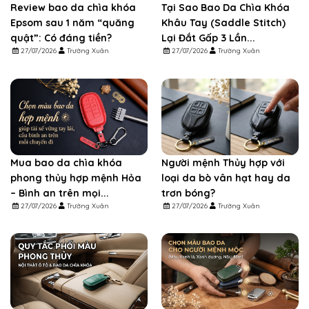
Review bao da chìa khóa
Tại Sao Bao Da Chìa Khóa
Epsom sau 1 năm “quăng
Khâu Tay (Saddle Stitch)
quật”: Có đáng tiền?
Lại Đắt Gấp 3 Lần...
27/07/2026
Trường Xuân
27/07/2026
Trường Xuân
Mua bao da chìa khóa
Người mệnh Thủy hợp với
phong thủy hợp mệnh Hỏa
loại da bò vân hạt hay da
– Bình an trên mọi...
trơn bóng?
27/07/2026
Trường Xuân
27/07/2026
Trường Xuân