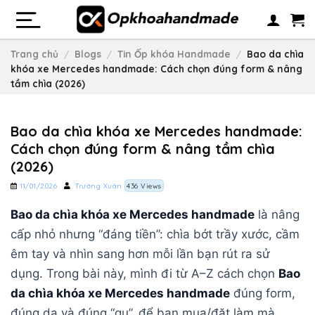
Skip
to
content
Trang chủ
/
Blogs
/
Tin Ốp khóa Handmade
/
Bao da chìa
khóa xe Mercedes handmade: Cách chọn đúng form & nâng
tầm chìa (2026)
Bao da chìa khóa xe Mercedes handmade:
Cách chọn đúng form & nâng tầm chìa
(2026)
11/01/2026
Trường Xuân
436 Views
Bao da chìa khóa xe Mercedes handmade
là nâng
cấp nhỏ nhưng “đáng tiền”: chìa bớt trầy xước, cầm
êm tay và nhìn sang hơn mỗi lần bạn rút ra sử
dụng. Trong bài này, mình đi từ A–Z cách chọn
Bao
da chìa khóa xe Mercedes handmade
đúng form,
đúng da và đúng “gu”, để bạn mua/đặt làm mà