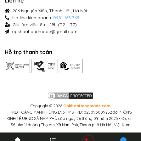
Liên hệ
286 Nguyễn Xiển, Thanh Liệt, Hà Nội.
Hotline kinh doanh:
0981 165 369
Giờ làm việc: 8h – 19h (T2 – T7)
opkhoahandmade@gmail.com
Hỗ trợ thanh toán
Copyright © 2026
OpkhoaHandmade.com
HKD HOÀNG MẠNH HÙNG L93 - MSHKD: 025093009252 do PHÒNG
KINH TẾ UBND XÃ NAM PHÙ cấp ngày 26 tháng 09 năm 2025 - Địa chỉ:
Số nhà 11 đường Thọ Am, Xã Nam Phù, Thành phố Hà Nội, Việt Nam