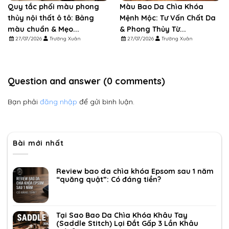
Quy tắc phối màu phong
Màu Bao Da Chìa Khóa
thủy nội thất ô tô: Bảng
Mệnh Mộc: Tư Vấn Chất Da
màu chuẩn & Mẹo...
& Phong Thủy Từ...
27/07/2026
Trường Xuân
27/07/2026
Trường Xuân
Question and answer (0 comments)
Bạn phải
đăng nhập
để gửi bình luận.
Bài mới nhất
Review bao da chìa khóa Epsom sau 1 năm
“quăng quật”: Có đáng tiền?
Tại Sao Bao Da Chìa Khóa Khâu Tay
(Saddle Stitch) Lại Đắt Gấp 3 Lần Khâu