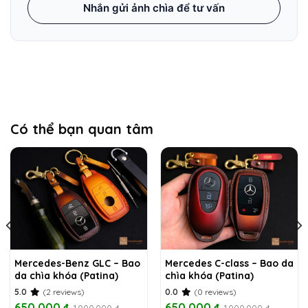
Nhắn gửi ảnh chìa để tư vấn
Có thể bạn quan tâm
Mercedes-Benz GLC – Bao
Mercedes C-class – Bao da
da chìa khóa (Patina)
chìa khóa (Patina)
5.0
(2 reviews)
0.0
(0 reviews)
650,000
₫
650,000
₫