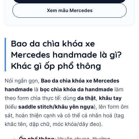
Xem mẫu Mercedes
Bao da chìa khóa xe
Mercedes handmade là gì?
Khác gì ốp phổ thông
Nói ngắn gọn,
Bao da chìa khóa xe Mercedes
handmade
là
bọc chìa khóa da handmade
làm
theo form chìa thực tế: dùng
da thật
,
khâu tay
(kiểu
saddle stitch/khâu yên ngựa
), lên form ôm
sát, hoàn thiện cạnh và có thể cá nhân hoá (tag
khắc tên, dập chữ, móc khóa/dây đeo).
Ốp phổ thông
: khuôn chung, thường