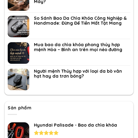
Máy?
So Sánh Bao Da Chìa Khóa Công Nghiệp &
Handmade: Đừng Để Tiền Mất Tật Mang
Mua bao da chìa khóa phong thủy hợp
mệnh Hỏa – Bình an trên mọi nẻo đường
Người mệnh Thủy hợp với loại da bò vân
hạt hay da trơn bóng?
Sản phẩm
Hyundai Palisade - Bao da chìa khóa