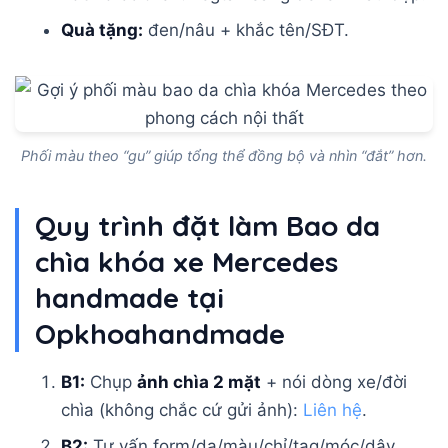
Quà tặng:
đen/nâu + khắc tên/SĐT.
Phối màu theo “gu” giúp tổng thể đồng bộ và nhìn “đắt” hơn.
Quy trình đặt làm Bao da
chìa khóa xe Mercedes
handmade tại
Opkhoahandmade
B1:
Chụp
ảnh chìa 2 mặt
+ nói dòng xe/đời
chìa (không chắc cứ gửi ảnh):
Liên hệ
.
B2:
Tư vấn form/da/màu/chỉ/tag/móc/dây