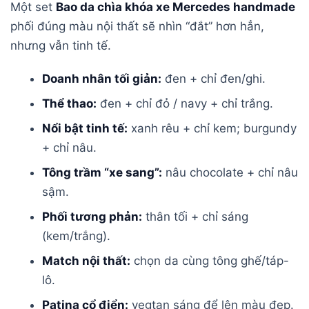
Một set
Bao da chìa khóa xe Mercedes handmade
phối đúng màu nội thất sẽ nhìn “đắt” hơn hẳn,
nhưng vẫn tinh tế.
Doanh nhân tối giản:
đen + chỉ đen/ghi.
Thể thao:
đen + chỉ đỏ / navy + chỉ trắng.
Nổi bật tinh tế:
xanh rêu + chỉ kem; burgundy
+ chỉ nâu.
Tông trầm “xe sang”:
nâu chocolate + chỉ nâu
sậm.
Phối tương phản:
thân tối + chỉ sáng
(kem/trắng).
Match nội thất:
chọn da cùng tông ghế/táp-
lô.
Patina cổ điển:
vegtan sáng để lên màu đẹp.