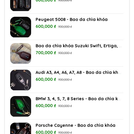
900,000
₫
Peugeot 5008 - Bao da chìa khóa
600,000
₫
900,000
₫
Bao da chìa khóa Suzuki Swift, Ertiga, Vitara, XL7
700,000
₫
900,000
₫
Audi A3, A4, A6, A7, A8 - Bao da chìa khóa
600,000
₫
900,000
₫
BMW 3, 4, 5, 7, 8 Series - Bao da chìa khóa
600,000
₫
900,000
₫
Porsche Cayenne - Bao da chìa khóa
600,000
₫
900,000
₫