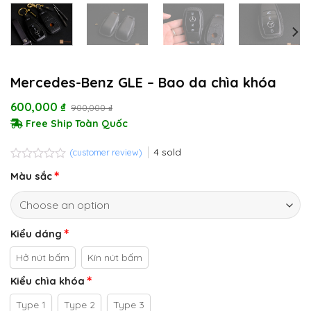
Mercedes-Benz GLE – Bao da chìa khóa
600,000
₫
900,000
₫
Free Ship Toàn Quốc
4
sold
(customer review)
Rated
Màu sắc
0.0
out
of
5
Kiểu dáng
Hở nút bấm
Kín nút bấm
Kiểu chìa khóa
Type 1
Type 2
Type 3