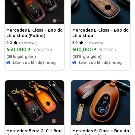
Mercedes E-Class – Bao da
Mercedes E-Class – Bao da
chìa khóa (Patina)
chìa khóa
0.0
(0 reviews)
5.0
(2 reviews)
650,000
₫
600,000
₫
1,000,000
₫
900,000
₫
(35% giá giảm)
(33% giá giảm)
Làm sau khi đặt hàng
Làm sau khi đặt hàng
Mercedes-Benz GLC – Bao
Mercedes S-Class – Bao da