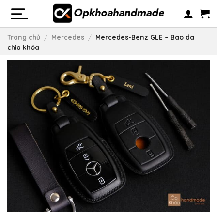
Skip
to
content
Trang chủ
/
Mercedes
/
Mercedes-Benz GLE – Bao da
chìa khóa