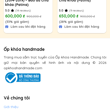
(2014-2019) – Bao da chìa
chìa khóa (Patina)
khóa (Patina)
5.0
(14 reviews)
5.0
(9 reviews)
600,000
₫
650,000
₫
900,000
₫
900,000
₫
(33% giá giảm)
(28% giá giảm)
Làm sau khi đặt hàng
Làm sau khi đặt hàng
Ốp khóa handmade
Trang mua sắm trực tuyến của Ốp khóa Handmade. Chúng tôi
giữ mọi bản quyền về hình ảnh và nội dung © 2026
opkhoahandmade.com
Về chúng tôi
Giới thiệu