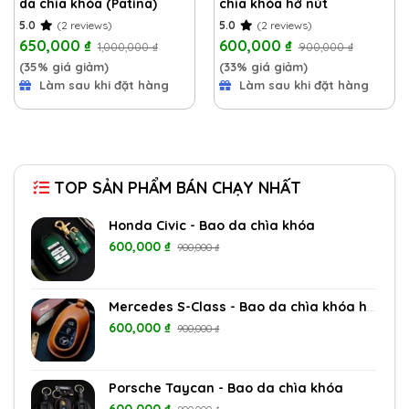
da chìa khóa (Patina)
chìa khóa hở nút
5.0
(2 reviews)
5.0
(2 reviews)
650,000
₫
600,000
₫
1,000,000
₫
900,000
₫
(35% giá giảm)
(33% giá giảm)
Làm sau khi đặt hàng
Làm sau khi đặt hàng
TOP SẢN PHẨM BÁN CHẠY NHẤT
Honda Civic - Bao da chìa khóa
600,000
₫
900,000
₫
Mercedes S-Class - Bao da chìa khóa hở nút
600,000
₫
900,000
₫
Porsche Taycan - Bao da chìa khóa
600,000
₫