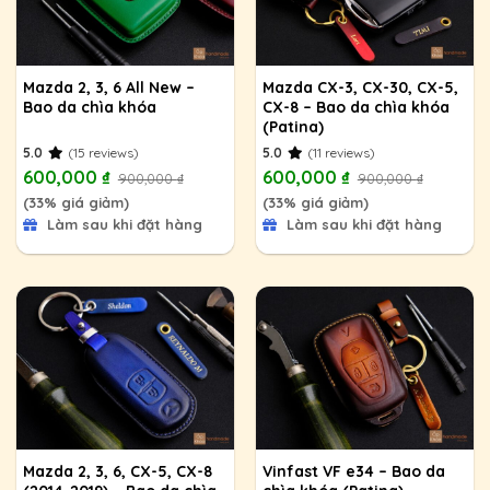
Mazda 2, 3, 6 All New –
Mazda CX-3, CX-30, CX-5,
Bao da chìa khóa
CX-8 – Bao da chìa khóa
(Patina)
5.0
(15 reviews)
5.0
(11 reviews)
600,000
₫
600,000
₫
900,000
₫
900,000
₫
(33% giá giảm)
(33% giá giảm)
Làm sau khi đặt hàng
Làm sau khi đặt hàng
Mazda 2, 3, 6, CX-5, CX-8
Vinfast VF e34 – Bao da