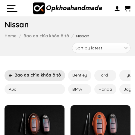
Skip
to
content
Nissan
Home
/
Bao da chìa khóa ô tô
/
Nissan
Bentley
Ford
Hyun
Bao da chìa khóa ô tô
Audi
BMW
Honda
Jagu