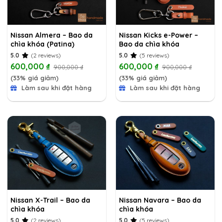
Nissan Almera – Bao da
Nissan Kicks e-Power –
chìa khóa (Patina)
Bao da chìa khóa
5.0
(2 reviews)
5.0
(5 reviews)
600,000
₫
600,000
₫
900,000
₫
900,000
₫
(33% giá giảm)
(33% giá giảm)
Làm sau khi đặt hàng
Làm sau khi đặt hàng
Nissan X-Trail – Bao da
Nissan Navara – Bao da
chìa khóa
chìa khóa
5.0
(2 reviews)
5.0
(5 reviews)