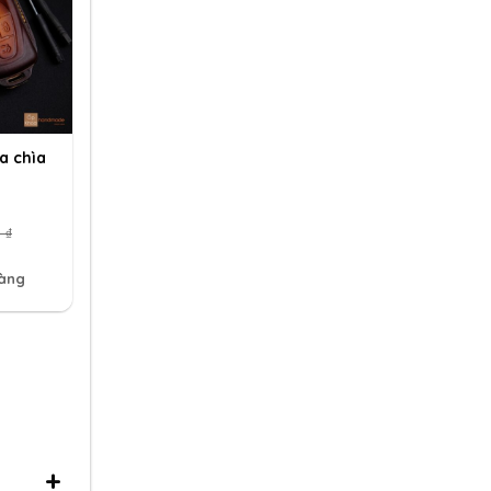
a chìa
0
₫
hàng