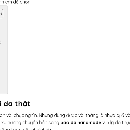
nh em dễ chọn.
)
i da thật
on vài chục nghìn. Nhưng dùng được vài tháng là nhựa bị ố v
y, xu hướng chuyển hẳn sang
bao da handmade
vì 3 lý do thự
ông trơn tuột như nhựa.