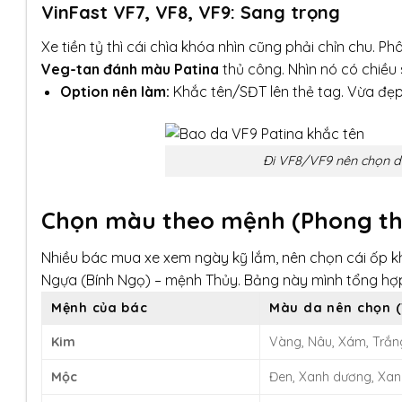
VinFast VF7, VF8, VF9: Sang trọng
Xe tiền tỷ thì cái chìa khóa nhìn cũng phải chỉn chu.
Veg-tan đánh màu Patina
thủ công. Nhìn nó có chiề
Option nên làm:
Khắc tên/SĐT lên thẻ tag. Vừa đẹp
Đi VF8/VF9 nên chọn dò
Chọn màu theo mệnh (Phong th
Nhiều bác mua xe xem ngày kỹ lắm, nên chọn cái ốp k
Ngựa (Bính Ngọ) – mệnh Thủy. Bảng này mình tổng hợ
Mệnh của bác
Màu da nên chọn (
Kim
Vàng, Nâu, Xám, Trắn
Mộc
Đen, Xanh dương, Xan