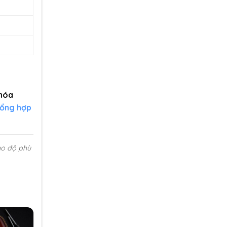
khóa
ổng hợp
ho độ phù