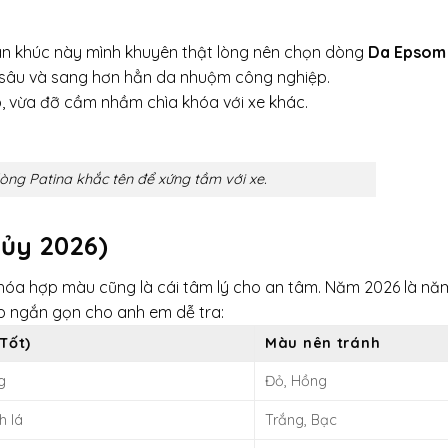
 Phân khúc này mình khuyên thật lòng nên chọn dòng
Da Epsom
u sâu và sang hơn hẳn da nhuộm công nghiệp.
, vừa đỡ cầm nhầm chìa khóa với xe khác.
ng Patina khắc tên để xứng tầm với xe.
ủy 2026)
hóa hợp màu cũng là cái tâm lý cho an tâm. Năm 2026 là nă
p ngắn gọn cho anh em dễ tra:
Tốt)
Màu nên tránh
g
Đỏ, Hồng
h lá
Trắng, Bạc