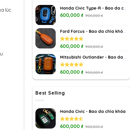
out of 5
Honda Civic Type-R - Bao da chìa khóa
xa lúc
600,000
₫
900,000
₫
Ford Forcus - Bao da chìa khóa (5 nút bấm)
Rated
600,000
5.00
₫
900,000
₫
out of 5
u:
Mitsubishi Outlander - Bao da chìa khóa
Rated
600,000
5.00
₫
900,000
₫
out of 5
Best Selling
Honda Civic - Bao da chìa khóa
Rated
600,000
₫
900,000
₫