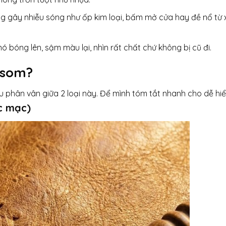
g gây nhiễu sóng như ốp kim loại, bấm mở cửa hay đề nổ từ 
ó bóng lên, sậm màu lại, nhìn rất chất chứ không bị cũ đi.
psom?
u phân vân giữa 2 loại này. Để mình tóm tắt nhanh cho dễ hiể
c mạc)