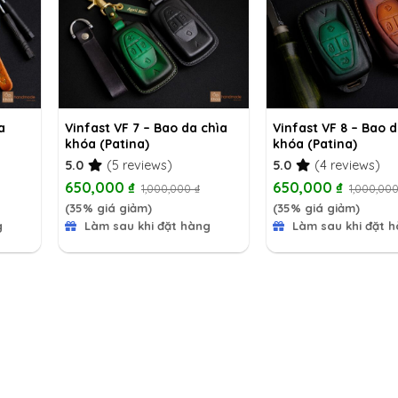
a
Vinfast VF 7 – Bao da chìa
Vinfast VF 8 – Bao d
khóa (Patina)
khóa (Patina)
5.0
(5 reviews)
5.0
(4 reviews)
650,000
₫
650,000
₫
1,000,000
₫
1,000,00
(35% giá giảm)
(35% giá giảm)
g
Làm sau khi đặt hàng
Làm sau khi đặt 