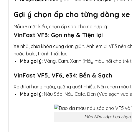
Gợi ý chọn ốp cho từng dòng xe
Mỗi xe một kiểu, chọn ốp sao cho nó hợp lý:
VinFast VF3: Gọn nhẹ & Tiện lợi
Xe nhỏ, chìa khóa cũng đơn giản. Anh em đi VF3 nên c
hoặc balo, tránh thất lạc.
Màu gợi ý:
Vàng, Cam, Xanh (Mấy màu nổi cho trẻ t
VinFast VF5, VF6, e34: Bền & Sạch
Xe đi lại hàng ngày, quăng quật nhiều. Nên chọn màu t
Màu gợi ý:
Nâu Sáp, Nâu Cafe, Đen (Vừa sạch vừa s
Màu Nâu sáp: Lựa chọn “