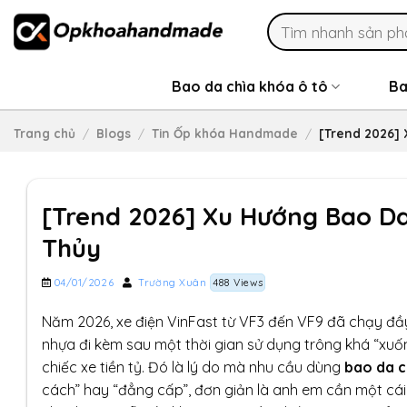
Skip
Search
to
for:
content
Bao da chìa khóa ô tô
Ba
Trang chủ
/
Blogs
/
Tin Ốp khóa Handmade
/
[Trend 2026] 
[Trend 2026] Xu Hướng Bao Da
Thủy
04/01/2026
Trường Xuân
488 Views
Năm 2026, xe điện VinFast từ VF3 đến VF9 đã chạy đầy 
nhựa đi kèm sau một thời gian sử dụng trông khá “xuố
chiếc xe tiền tỷ. Đó là lý do mà nhu cầu dùng
bao da c
cách” hay “đẳng cấp”, đơn giản là anh em cần một cái