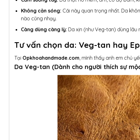
Không cản sóng:
Cái này quan trọng nhất. Da khôn
nào cũng nhạy.
Càng dùng càng lỳ:
Da xịn (như Veg-tan) dùng lâu n
Tư vấn chọn da: Veg-tan hay E
Tại
Opkhoahandmade.com
, mình thấy anh em chủ yế
Da Veg-tan (Dành cho người thích sự mộ