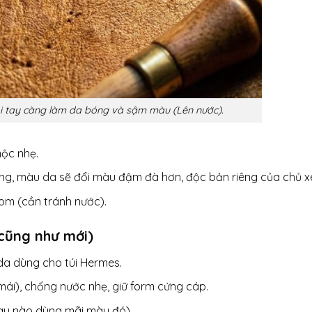
i tay càng làm da bóng và sậm màu (Lên nước).
ộc nhẹ.
áng, màu da sẽ đổi màu đậm đà hơn, độc bản riêng của chủ x
om (cần tránh nước).
cũng như mới)
da dùng cho túi Hermes.
ái), chống nước nhẹ, giữ form cứng cáp.
àu nào dùng mãi màu đó).