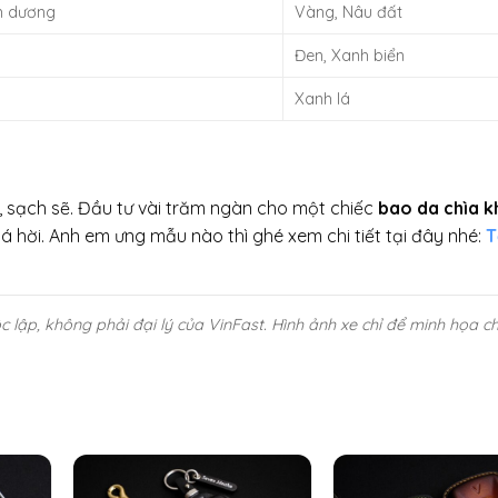
h dương
Vàng, Nâu đất
Đen, Xanh biển
Xanh lá
, sạch sẽ. Đầu tư vài trăm ngàn cho một chiếc
bao da chìa 
á hời. Anh em ưng mẫu nào thì ghé xem chi tiết tại đây nhé:
T
lập, không phải đại lý của VinFast. Hình ảnh xe chỉ để minh họa c