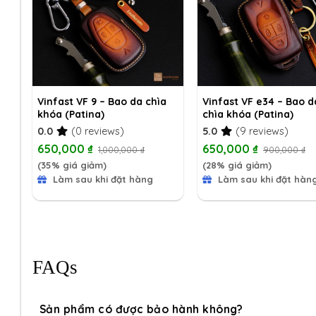
ìa
Vinfast VF 9 – Bao da chìa
Vinfast VF e34 – Bao d
khóa (Patina)
chìa khóa (Patina)
0.0
(0 reviews)
5.0
(9 reviews)
650,000
₫
650,000
₫
1,000,000
₫
900,000
₫
(35% giá giảm)
(28% giá giảm)
Làm sau khi đặt hàng
Làm sau khi đặt hàn
FAQs
Sản phẩm có được bảo hành không?