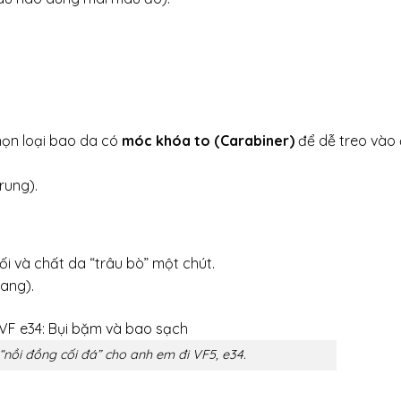
họn loại bao da có
móc khóa to (Carabiner)
để dễ treo vào 
rung).
ối và chất da “trâu bò” một chút.
ang).
nồi đồng cối đá” cho anh em đi VF5, e34.