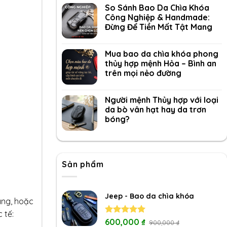
So Sánh Bao Da Chìa Khóa
Công Nghiệp & Handmade:
Đừng Để Tiền Mất Tật Mang
Mua bao da chìa khóa phong
thủy hợp mệnh Hỏa – Bình an
trên mọi nẻo đường
Người mệnh Thủy hợp với loại
da bò vân hạt hay da trơn
bóng?
Sản phẩm
Jeep - Bao da chìa khóa
àng, hoặc
c tế:
Rated
600,000
5.00
₫
900,000
₫