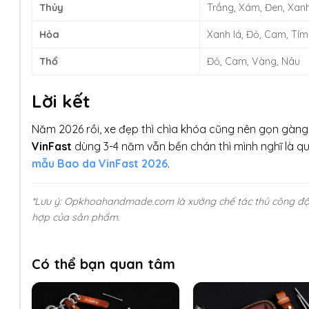
Thủy
Trắng, Xám, Đen, Xan
Hỏa
Xanh lá, Đỏ, Cam, Tím
Thổ
Đỏ, Cam, Vàng, Nâu
Lời kết
Năm 2026 rồi, xe đẹp thì chìa khóa cũng nên gọn gàng
VinFast
dùng 3-4 năm vẫn bền chán thì mình nghĩ là qu
mẫu Bao da VinFast 2026
.
*Lưu ý: Opkhoahandmade.com là xưởng chế tác thủ công độc 
hợp của sản phẩm.
Có thể bạn quan tâm