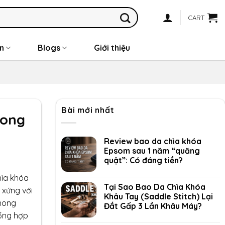
CART
n
Blogs
Giới thiệu
Bài mới nhất
hong
Review bao da chìa khóa
Epsom sau 1 năm “quăng
quật”: Có đáng tiền?
hìa khóa
Tại Sao Bao Da Chìa Khóa
 xứng với
Khâu Tay (Saddle Stitch) Lại
hong
Đắt Gấp 3 Lần Khâu Máy?
tổng hợp