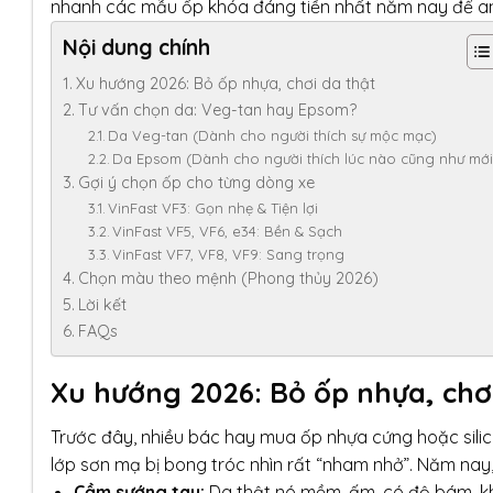
nhanh các mẫu ốp khóa đáng tiền nhất năm nay để a
Nội dung chính
Xu hướng 2026: Bỏ ốp nhựa, chơi da thật
Tư vấn chọn da: Veg-tan hay Epsom?
Da Veg-tan (Dành cho người thích sự mộc mạc)
Da Epsom (Dành cho người thích lúc nào cũng như mới
Gợi ý chọn ốp cho từng dòng xe
VinFast VF3: Gọn nhẹ & Tiện lợi
VinFast VF5, VF6, e34: Bền & Sạch
VinFast VF7, VF8, VF9: Sang trọng
Chọn màu theo mệnh (Phong thủy 2026)
Lời kết
FAQs
Xu hướng 2026: Bỏ ốp nhựa, chơ
Trước đây, nhiều bác hay mua ốp nhựa cứng hoặc silic
lớp sơn mạ bị bong tróc nhìn rất “nham nhở”. Năm na
Cầm sướng tay:
Da thật nó mềm, ấm, có độ bám, kh