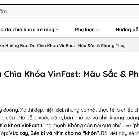
o da chìa khóa xe máy
Phụ kiện
Hướng dẫ
Xu Hướng Bao Da Chìa Khóa VinFast: Màu Sắc & Phong Thủy
 Chìa Khóa VinFast: Màu Sắc & P
đường. Xe thì đẹp, hiện đại, nhưng có một thực tế là chiếc c
ng cấp”. Nó dễ bị xước dăm, bám mồ hôi và nhìn không tương
hìa khóa VinFast
tăng mạnh. Không cần nói quá nhiều về “p
 ốp:
Vừa tay, Bền bỉ và Nhìn cho nó “khôn”
. Bài viết này sẽ 