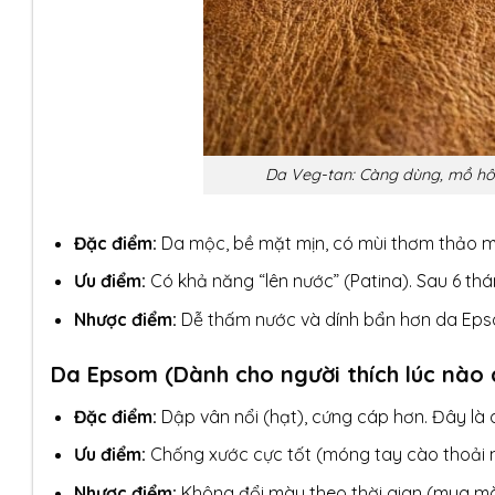
Da Veg-tan: Càng dùng, mồ hô
Đặc điểm:
Da mộc, bề mặt mịn, có mùi thơm thảo m
Ưu điểm:
Có khả năng “lên nước” (Patina). Sau 6 th
Nhược điểm:
Dễ thấm nước và dính bẩn hơn da Eps
Da Epsom (Dành cho người thích lúc nào 
Đặc điểm:
Dập vân nổi (hạt), cứng cáp hơn. Đây là 
Ưu điểm:
Chống xước cực tốt (móng tay cào thoải m
Nhược điểm:
Không đổi màu theo thời gian (mua m