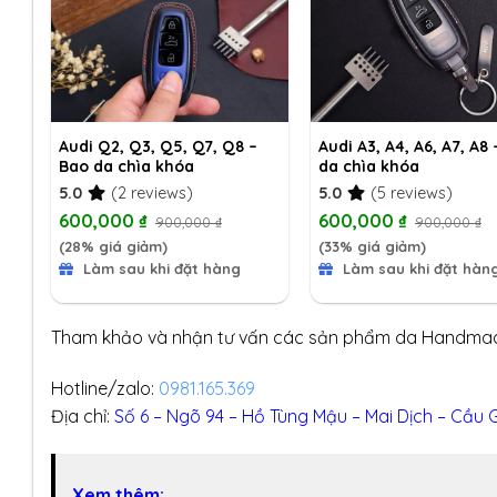
a
Audi Q2, Q3, Q5, Q7, Q8 –
Audi A3, A4, A6, A7, A8
Bao da chìa khóa
da chìa khóa
5.0
(2 reviews)
5.0
(5 reviews)
600,000
₫
600,000
₫
900,000
₫
900,000
₫
(28% giá giảm)
(33% giá giảm)
Làm sau khi đặt hàng
Làm sau khi đặt hàn
Tham khảo và nhận tư vấn các sản phẩm da Handmad
Hotline/zalo:
0981.165.369
Địa chỉ:
Số 6 – Ngõ 94 – Hồ Tùng Mậu – Mai Dịch – Cầu G
Xem thêm: