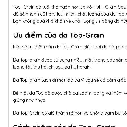
Top- Grain có tuổi thọ ngắn hơn so với Full – Grain. S
dã sẽ nhanh cũ hơn. Tuy nhiên, chất lượng của da To
bạn không quá khó khăn về chất lượng thì dòng da nà
Ưu điểm của da Top-Grain
Một số ưu điểm của da Top-Grain giúp loại da này có 
Da Top-grain được sử dụng nhiều nhất trong các sản 
lượng tốt thứ hai chỉ sau da Full-grain.
Da Top-grain tách đi một lớp da vì vậy sẽ có cảm gi
Bề mặt da Top đã được chà cát, đánh bóng và thêm và
giống như nhựa.
Da Top-Grain có giá thành rẻ hơn và chống bám bụi tố