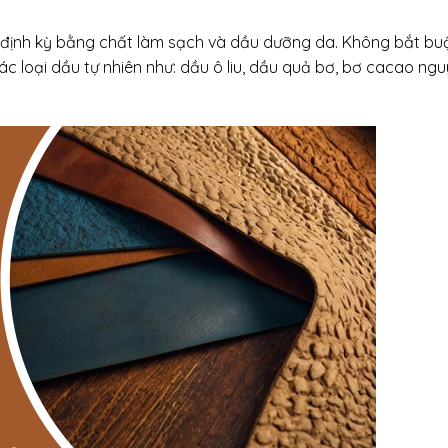
định kỳ bằng chất làm sạch và dầu dưỡng da. Không bắt bu
ác loại dầu tự nhiên như: dầu ô liu, dầu quả bơ, bơ cacao ng