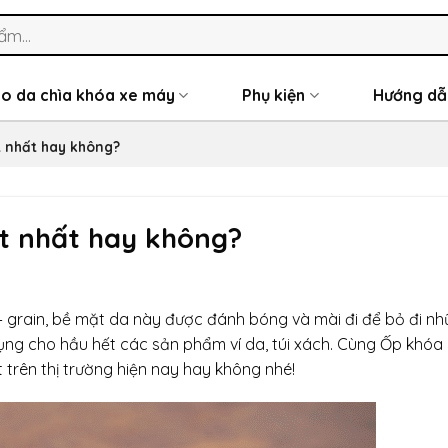
o da chìa khóa xe máy
Phụ kiện
Hướng dẫ
ốt nhất hay không?
tốt nhất hay không?
 – grain, bề mặt da này được đánh bóng và mài đi để bỏ đi n
dụng cho hầu hết các sản phẩm ví da, túi xách. Cùng Ốp khóa
 trên thị trường hiện nay hay không nhé!