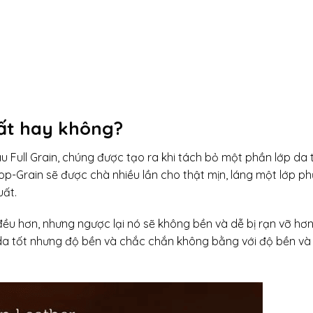
hất hay không?
au Full Grain, chúng được tạo ra khi tách bỏ một phần lớp da 
op-Grain sẽ được chà nhiều lần cho thật mịn, láng một lớp p
uất.
đều hơn, nhưng ngược lại nó sẽ không bền và dễ bị rạn vỡ hơn
 là da tốt nhưng độ bền và chắc chắn không bằng với độ bền và