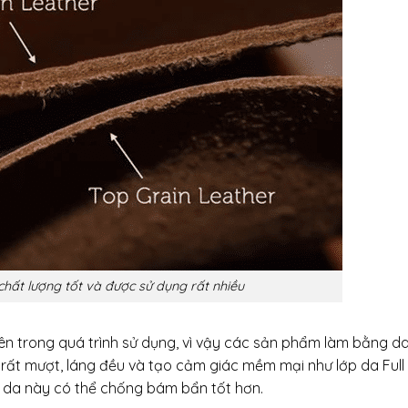
chất lượng tốt và được sử dụng rất nhiều
ên trong quá trình sử dụng, vì vậy các sản phẩm làm bằng d
ất mượt, láng đều và tạo cảm giác mềm mại như lớp da Full 
i da này có thể chống bám bẩn tốt hơn.