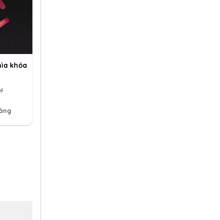
hìa khóa
₫
hàng