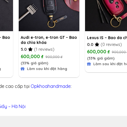
 – Bao
Audi e-tron, e-tron GT – Bao
Lexus IS – Bao da c
da chìa khóa
0.0
(0 reviews)
5.0
(1 reviews)
600,000
₫
900,000
600,000
₫
900,000
₫
(33% giá giảm)
(33% giá giảm)
Làm sau khi đặt 
g
Làm sau khi đặt hàng
e cao cấp tại
Opkhoahandmade
:
iấy – Hà Nội