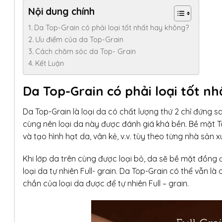
Nội dung chính
Da Top-Grain có phải loại tốt nhất hay không?
Ưu điểm của da Top-Grain
Cách chăm sóc da Top- Grain
Kết Luận
Da Top-Grain có phải loại tốt n
Da Top-Grain là loại da có chất lượng thứ 2 chỉ đứng s
cùng nên loại da này được đánh giá khá bền. Bề mặt T
và tạo hình hạt da, vân kẻ, v.v. tùy theo từng nhà sản x
Khi lớp da trên cùng được loại bỏ, da sẽ bề mặt đồng 
loại da tự nhiên Full- grain. Da Top-Grain có thể vẫn
chắn của loại da được để tự nhiên Full – grain.