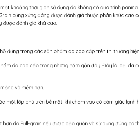
au một khoảng thời gian sử dụng do không có quá trình panina 
p-Grain cũng xứng đáng được đánh giá thuộc phân khúc cao c
y được đánh giá khá cao.
chỗ đứng trong các sản phẩm da cao cấp trên thị trường hiện
phẩm da cao cấp trong những năm gần đây. Đây là loại da c
ác mỏng và mềm hơn.
o một lớp phủ trên bề mặt, khi chạm vào có cảm giác lạnh 
t hơn da Full-grain nếu được bảo quản và sử dụng đúng cách