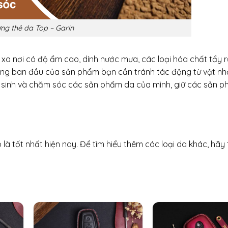
ựng thẻ da Top – Garin
xa nơi có độ ẩm cao, dính nước mưa, các loại hóa chất tẩy r
áng ban đầu của sản phẩm bạn cần tránh tác động từ vật nh
ệ sinh và chăm sóc các sản phẩm da của mình, giữ các sản p
 là tốt nhất hiện nay. Để tìm hiểu thêm các loại da khác, hã