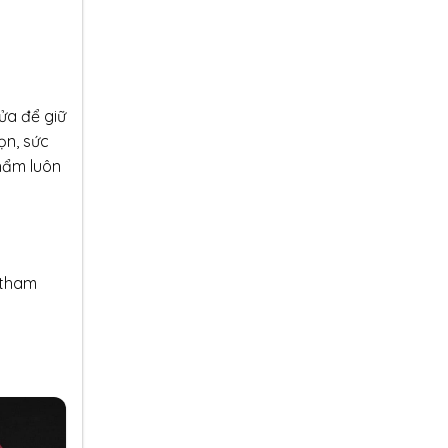
ửa để giữ
ọn, sức
hẩm luôn
y tham