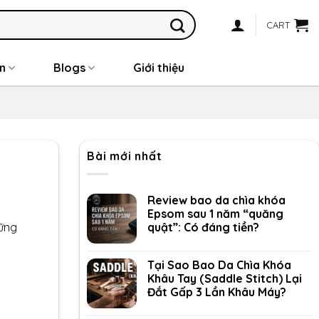
CART
n
Blogs
Giới thiệu
Bài mới nhất
Review bao da chìa khóa
Epsom sau 1 năm “quăng
quật”: Có đáng tiền?
hững
Tại Sao Bao Da Chìa Khóa
Khâu Tay (Saddle Stitch) Lại
Đắt Gấp 3 Lần Khâu Máy?