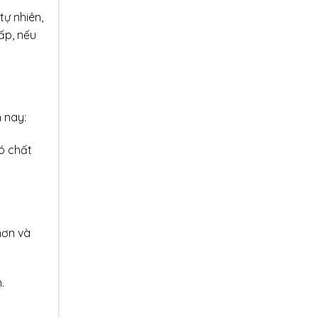
tự nhiên,
ấp, nếu
 nay:
ó chất
hơn và
.