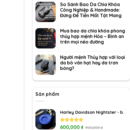
So Sánh Bao Da Chìa Khóa
Công Nghiệp & Handmade:
Đừng Để Tiền Mất Tật Mang
Mua bao da chìa khóa phong
thủy hợp mệnh Hỏa – Bình an
trên mọi nẻo đường
Người mệnh Thủy hợp với loại
da bò vân hạt hay da trơn
bóng?
Sản phẩm
Harley Davidson Nightster - bao da chìa khóa
Rated
600,000
5.00
₫
900,000
₫