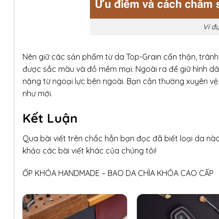
Ví đ
Nên giữ các sản phẩm từ da Top-Grain cẩn thận, tránh 
được sắc màu và đồ mềm mại. Ngoài ra để giữ hình d
nặng từ ngoại lực bên ngoài. Bạn cần thường xuyên v
như mới.
Kết Luận
Qua bài viết trên chắc hẳn bạn đọc đã biết loại da nào
khảo các bài viết khác của chúng tôi!
ỐP KHÓA HANDMADE – BAO DA CHÌA KHÓA CAO CẤP