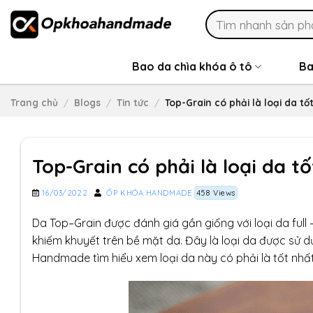
Skip
Search
to
for:
content
Bao da chìa khóa ô tô
Ba
Trang chủ
/
Blogs
/
Tin tức
/
Top-Grain có phải là loại da t
Top-Grain có phải là loại da 
16/03/2022
ỐP KHÓA HANDMADE
458 Views
Da Top–Grain được đánh giá gần giống với loại da full
khiếm khuyết trên bề mặt da. Đây là loại da được sử 
Handmade tìm hiểu xem loại da này có phải là tốt nhất