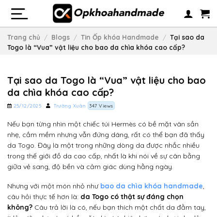
Skip
to
content
Trang chủ
/
Blogs
/
Tin Ốp khóa Handmade
/
Tại sao da
Togo là “Vua” vật liệu cho bao da chìa khóa cao cấp?
Tại sao da Togo là “Vua” vật liệu cho bao
da chìa khóa cao cấp?
25/12/2025
Trường Xuân
347 Views
Nếu bạn từng nhìn một chiếc túi Hermès có bề mặt vân sần
nhẹ, cầm mềm nhưng vẫn đứng dáng, rất có thể bạn đã thấy
da Togo. Đây là một trong những dòng da được nhắc nhiều
trong thế giới đồ da cao cấp, nhất là khi nói về sự cân bằng
giữa vẻ sang, độ bền và cảm giác dùng hằng ngày.
Nhưng với một món nhỏ như
bao da chìa khóa handmade
,
câu hỏi thực tế hơn là:
da Togo có thật sự đáng chọn
không?
Câu trả lời là có, nếu bạn thích một chất da đằm tay,