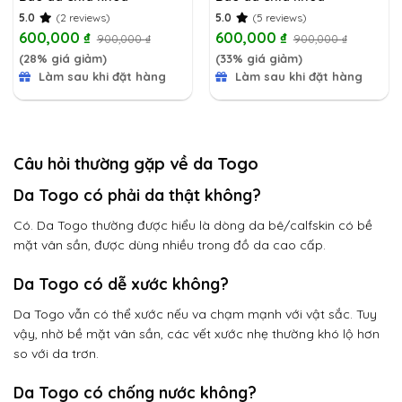
5.0
(2 reviews)
5.0
(5 reviews)
600,000
₫
600,000
₫
900,000
₫
900,000
₫
(28% giá giảm)
(33% giá giảm)
Làm sau khi đặt hàng
Làm sau khi đặt hàng
Câu hỏi thường gặp về da Togo
Da Togo có phải da thật không?
Có. Da Togo thường được hiểu là dòng da bê/calfskin có bề
mặt vân sần, được dùng nhiều trong đồ da cao cấp.
Da Togo có dễ xước không?
Da Togo vẫn có thể xước nếu va chạm mạnh với vật sắc. Tuy
vậy, nhờ bề mặt vân sần, các vết xước nhẹ thường khó lộ hơn
so với da trơn.
Da Togo có chống nước không?