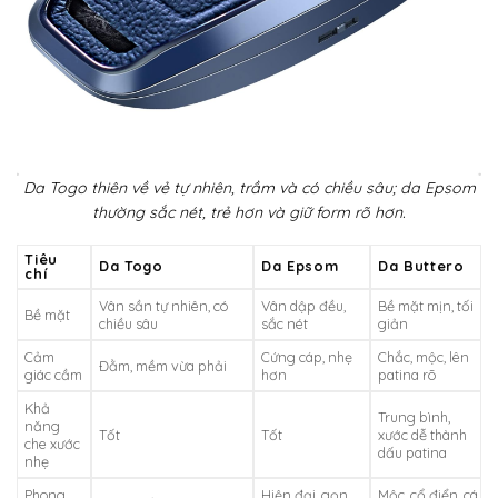
Da Togo thiên về vẻ tự nhiên, trầm và có chiều sâu; da Epsom
thường sắc nét, trẻ hơn và giữ form rõ hơn.
Tiêu
Da Togo
Da Epsom
Da Buttero
chí
Vân sần tự nhiên, có
Vân dập đều,
Bề mặt mịn, tối
Bề mặt
chiều sâu
sắc nét
giản
Cảm
Cứng cáp, nhẹ
Chắc, mộc, lên
Đằm, mềm vừa phải
giác cầm
hơn
patina rõ
Khả
Trung bình,
năng
Tốt
Tốt
xước dễ thành
che xước
dấu patina
nhẹ
Phong
Hiện đại, gọn,
Mộc, cổ điển, cá