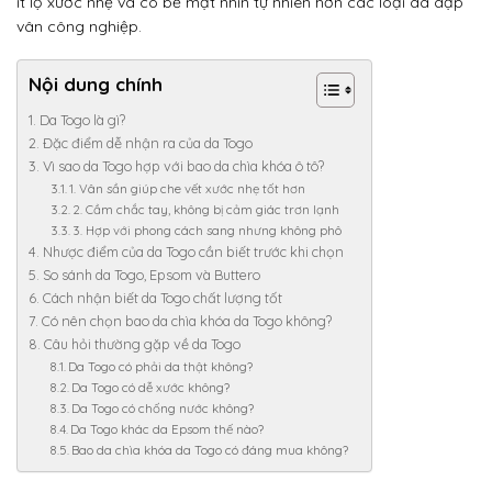
ít lộ xước nhẹ và có bề mặt nhìn tự nhiên hơn các loại da dập
vân công nghiệp.
Nội dung chính
Da Togo là gì?
Đặc điểm dễ nhận ra của da Togo
Vì sao da Togo hợp với bao da chìa khóa ô tô?
1. Vân sần giúp che vết xước nhẹ tốt hơn
2. Cầm chắc tay, không bị cảm giác trơn lạnh
3. Hợp với phong cách sang nhưng không phô
Nhược điểm của da Togo cần biết trước khi chọn
So sánh da Togo, Epsom và Buttero
Cách nhận biết da Togo chất lượng tốt
Có nên chọn bao da chìa khóa da Togo không?
Câu hỏi thường gặp về da Togo
Da Togo có phải da thật không?
Da Togo có dễ xước không?
Da Togo có chống nước không?
Da Togo khác da Epsom thế nào?
Bao da chìa khóa da Togo có đáng mua không?