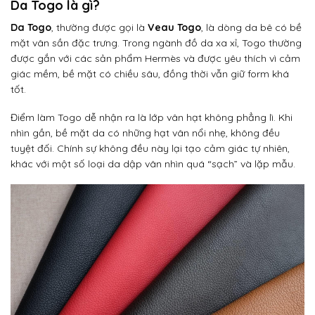
Da Togo là gì?
Da Togo
, thường được gọi là
Veau Togo
, là dòng da bê có bề
mặt vân sần đặc trưng. Trong ngành đồ da xa xỉ, Togo thường
được gắn với các sản phẩm Hermès và được yêu thích vì cảm
giác mềm, bề mặt có chiều sâu, đồng thời vẫn giữ form khá
tốt.
Điểm làm Togo dễ nhận ra là lớp vân hạt không phẳng lì. Khi
nhìn gần, bề mặt da có những hạt vân nổi nhẹ, không đều
tuyệt đối. Chính sự không đều này lại tạo cảm giác tự nhiên,
khác với một số loại da dập vân nhìn quá “sạch” và lặp mẫu.