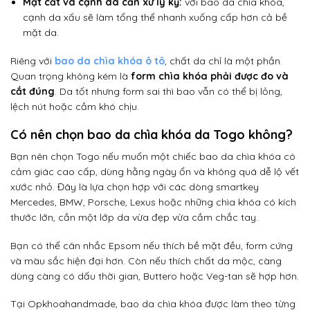
Mặt cắt và cạnh da cần xử lý kỹ:
với bao da chìa khóa,
cạnh da xấu sẽ làm tổng thể nhanh xuống cấp hơn cả bề
mặt da.
Riêng với
bao da chìa khóa ô tô
, chất da chỉ là một phần.
Quan trọng không kém là
form chìa khóa phải được đo và
cắt đúng
. Da tốt nhưng form sai thì bao vẫn có thể bị lỏng,
lệch nút hoặc cầm khó chịu.
Có nên chọn bao da chìa khóa da Togo không?
Bạn nên chọn Togo nếu muốn một chiếc bao da chìa khóa có
cảm giác cao cấp, dùng hằng ngày ổn và không quá dễ lộ vết
xước nhỏ. Đây là lựa chọn hợp với các dòng smartkey
Mercedes, BMW, Porsche, Lexus hoặc những chìa khóa có kích
thước lớn, cần một lớp da vừa đẹp vừa cầm chắc tay.
Bạn có thể cân nhắc Epsom nếu thích bề mặt đều, form cứng
và màu sắc hiện đại hơn. Còn nếu thích chất da mộc, càng
dùng càng có dấu thời gian, Buttero hoặc Veg-tan sẽ hợp hơn.
Tại Opkhoahandmade, bao da chìa khóa được làm theo từng