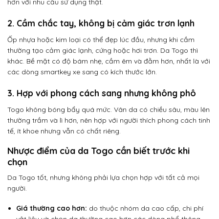
hơn với nhu cầu sử dụng thật.
2. Cầm chắc tay, không bị cảm giác trơn lạnh
Ốp nhựa hoặc kim loại có thể đẹp lúc đầu, nhưng khi cầm
thường tạo cảm giác lạnh, cứng hoặc hơi trơn. Da Togo thì
khác. Bề mặt có độ bám nhẹ, cầm êm và đằm hơn, nhất là với
các dòng smartkey xe sang có kích thước lớn.
3. Hợp với phong cách sang nhưng không phô
Togo không bóng bẩy quá mức. Vân da có chiều sâu, màu lên
thường trầm và lì hơn, nên hợp với người thích phong cách tinh
tế, ít khoe nhưng vẫn có chất riêng.
Nhược điểm của da Togo cần biết trước khi
chọn
Da Togo tốt, nhưng không phải lựa chọn hợp với tất cả mọi
người.
Giá thường cao hơn:
do thuộc nhóm da cao cấp, chi phí
vật liệu và chọn da thường cao hơn các dòng phổ thông.