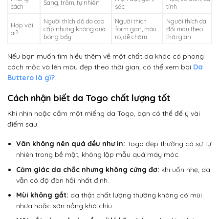
Sang, trầm, tự nhiên
cách
sắc
tính
Người thích đồ da cao
Người thích
Người thích da
Hợp với
cấp nhưng không quá
form gọn, màu
đổi màu theo
ai?
bóng bẩy
rõ, dễ chăm
thời gian
Nếu bạn muốn tìm hiểu thêm về một chất da khác có phong
cách mộc và lên màu đẹp theo thời gian, có thể xem bài
Da
Buttero là gì?
.
Cách nhận biết da Togo chất lượng tốt
Khi nhìn hoặc cầm một miếng da Togo, bạn có thể để ý vài
điểm sau:
Vân không nên quá đều như in:
Togo đẹp thường có sự tự
nhiên trong bề mặt, không lặp mẫu quá máy móc.
Cảm giác da chắc nhưng không cứng đơ:
khi uốn nhẹ, da
vẫn có độ đàn hồi nhất định.
Mùi không gắt:
da thật chất lượng thường không có mùi
nhựa hoặc sơn nồng khó chịu.