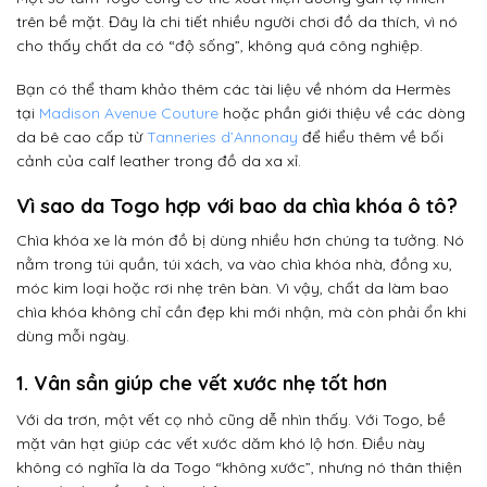
trên bề mặt. Đây là chi tiết nhiều người chơi đồ da thích, vì nó
cho thấy chất da có “độ sống”, không quá công nghiệp.
Bạn có thể tham khảo thêm các tài liệu về nhóm da Hermès
tại
Madison Avenue Couture
hoặc phần giới thiệu về các dòng
da bê cao cấp từ
Tanneries d’Annonay
để hiểu thêm về bối
cảnh của calf leather trong đồ da xa xỉ.
Vì sao da Togo hợp với bao da chìa khóa ô tô?
Chìa khóa xe là món đồ bị dùng nhiều hơn chúng ta tưởng. Nó
nằm trong túi quần, túi xách, va vào chìa khóa nhà, đồng xu,
móc kim loại hoặc rơi nhẹ trên bàn. Vì vậy, chất da làm bao
chìa khóa không chỉ cần đẹp khi mới nhận, mà còn phải ổn khi
dùng mỗi ngày.
1. Vân sần giúp che vết xước nhẹ tốt hơn
Với da trơn, một vết cọ nhỏ cũng dễ nhìn thấy. Với Togo, bề
mặt vân hạt giúp các vết xước dăm khó lộ hơn. Điều này
không có nghĩa là da Togo “không xước”, nhưng nó thân thiện