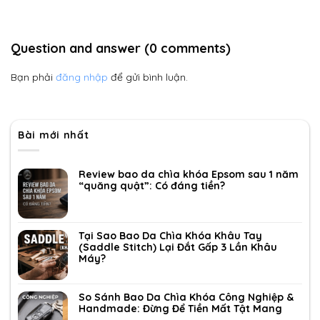
Question and answer (0 comments)
Bạn phải
đăng nhập
để gửi bình luận.
Bài mới nhất
Review bao da chìa khóa Epsom sau 1 năm
“quăng quật”: Có đáng tiền?
Tại Sao Bao Da Chìa Khóa Khâu Tay
(Saddle Stitch) Lại Đắt Gấp 3 Lần Khâu
Máy?
So Sánh Bao Da Chìa Khóa Công Nghiệp &
Handmade: Đừng Để Tiền Mất Tật Mang