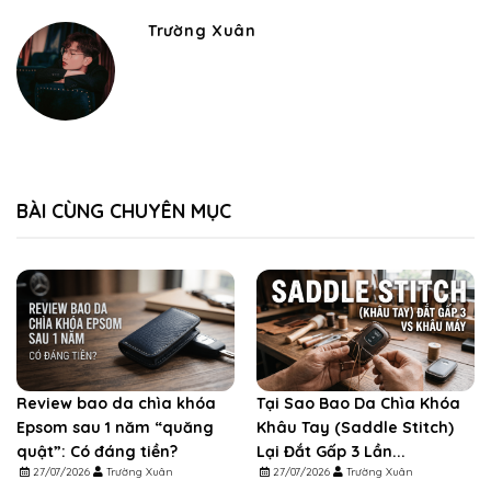
Trường Xuân
BÀI CÙNG CHUYÊN MỤC
Review bao da chìa khóa
Tại Sao Bao Da Chìa Khóa
Epsom sau 1 năm “quăng
Khâu Tay (Saddle Stitch)
quật”: Có đáng tiền?
Lại Đắt Gấp 3 Lần...
27/07/2026
Trường Xuân
27/07/2026
Trường Xuân