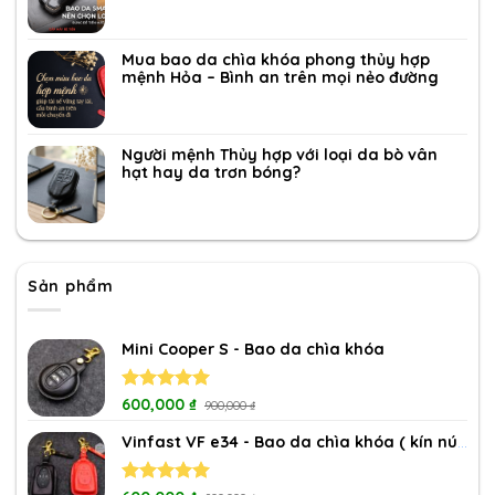
Mua bao da chìa khóa phong thủy hợp
mệnh Hỏa – Bình an trên mọi nẻo đường
Người mệnh Thủy hợp với loại da bò vân
hạt hay da trơn bóng?
Sản phẩm
Mini Cooper S - Bao da chìa khóa
Rated
600,000
5.00
₫
900,000
₫
out of 5
Vinfast VF e34 - Bao da chìa khóa ( kín nút)