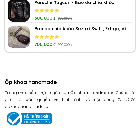
Porsche Taycan - Bao da chìa khóa
Rated
600,000
5.00
₫
900,000
₫
out of 5
Bao da chìa khóa Suzuki Swift, Ertiga, Vitara, XL7
Rated
700,000
5.00
₫
900,000
₫
out of 5
Ốp khóa handmade
Trang mua sắm trực tuyến của Ốp khóa Handmade. Chúng tôi
giữ mọi bản quyền về hình ảnh và nội dung © 2026
opkhoahandmade.com