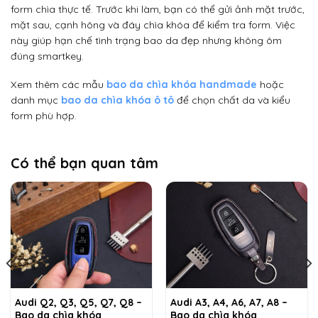
form chìa thực tế. Trước khi làm, bạn có thể gửi ảnh mặt trước,
mặt sau, cạnh hông và đáy chìa khóa để kiểm tra form. Việc
này giúp hạn chế tình trạng bao da đẹp nhưng không ôm
đúng smartkey.
Xem thêm các mẫu
bao da chìa khóa handmade
hoặc
danh mục
bao da chìa khóa ô tô
để chọn chất da và kiểu
form phù hợp.
Có thể bạn quan tâm
Audi Q2, Q3, Q5, Q7, Q8 –
Audi A3, A4, A6, A7, A8 –
Bao da chìa khóa
Bao da chìa khóa