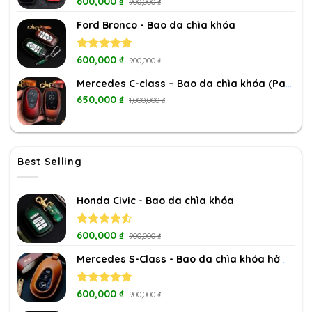
Rated
600,000
5.00
₫
900,000
₫
out of 5
Ford Bronco - Bao da chìa khóa
Rated
600,000
5.00
₫
900,000
₫
out of 5
Mercedes C-class – Bao da chìa khóa (Patina)
650,000
₫
1,000,000
₫
Best Selling
Honda Civic - Bao da chìa khóa
Rated
600,000
₫
900,000
₫
4.50
out
of 5
Mercedes S-Class - Bao da chìa khóa hở nút
Rated
600,000
5.00
₫
900,000
₫
out of 5