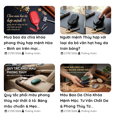
Mua bao da chìa khóa
Người mệnh Thủy hợp với
phong thủy hợp mệnh Hỏa
loại da bò vân hạt hay da
– Bình an trên mọi...
trơn bóng?
27/07/2026
Trường Xuân
27/07/2026
Trường Xuân
Quy tắc phối màu phong
Màu Bao Da Chìa Khóa
thủy nội thất ô tô: Bảng
Mệnh Mộc: Tư Vấn Chất Da
màu chuẩn & Mẹo...
& Phong Thủy Từ...
27/07/2026
Trường Xuân
27/07/2026
Trường Xuân