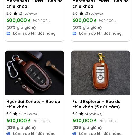
Mercedes E-Class – Bao da
Mercedes C-class – Bao da
chìa khóa
chìa khóa
5.0
(2 reviews)
5.0
(3 reviews)
600,000
₫
600,000
₫
900,000
₫
900,000
₫
(33% giá giảm)
(33% giá giảm)
Làm sau khi đặt hàng
Làm sau khi đặt hàng
Hyundai Sonata – Bao da
Ford Explorer – Bao da
chìa khóa
chìa khóa (5 nút bấm)
5.0
(2 reviews)
5.0
(4 reviews)
600,000
₫
600,000
₫
900,000
₫
900,000
₫
(33% giá giảm)
(33% giá giảm)
Làm sau khi đặt hàng
Làm sau khi đặt hàng