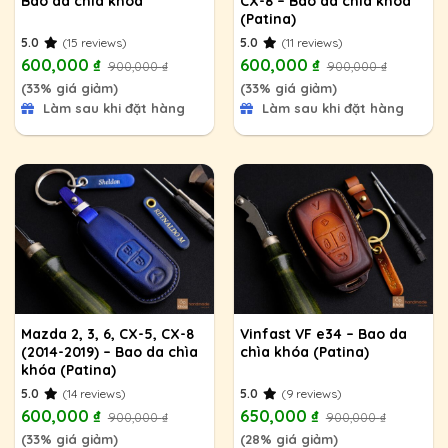
Bao da chìa khóa
CX-8 – Bao da chìa khóa
(Patina)
5.0
(15 reviews)
5.0
(11 reviews)
600,000
₫
600,000
₫
900,000
₫
900,000
₫
(33% giá giảm)
(33% giá giảm)
Làm sau khi đặt hàng
Làm sau khi đặt hàng
Mazda 2, 3, 6, CX-5, CX-8
Vinfast VF e34 – Bao da
(2014-2019) – Bao da chìa
chìa khóa (Patina)
khóa (Patina)
5.0
(14 reviews)
5.0
(9 reviews)
600,000
₫
650,000
₫
900,000
₫
900,000
₫
(33% giá giảm)
(28% giá giảm)