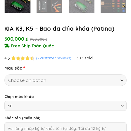
KIA K3, K5 – Bao da chìa khóa (Patina)
600,000
₫
900,000
₫
Free Ship Toàn Quốc
303
sold
(
2
customer reviews)
4.5
Rated
2
4.5
Màu sắc
out of 5
based on
customer
ratings
Chọn móc khóa
Khắc tên (miễn phí)