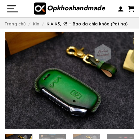
Skip
to
content
Trang chủ
/
Kia
/
KIA K3, K5 – Bao da chìa khóa (Patina)