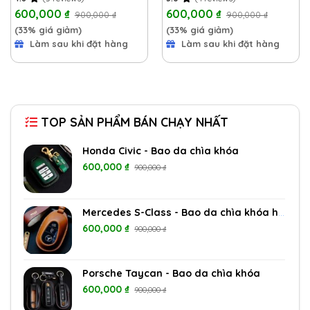
600,000
₫
600,000
₫
900,000
₫
900,000
₫
(33% giá giảm)
(33% giá giảm)
Làm sau khi đặt hàng
Làm sau khi đặt hàng
TOP SẢN PHẨM BÁN CHẠY NHẤT
Honda Civic - Bao da chìa khóa
600,000
₫
900,000
₫
Mercedes S-Class - Bao da chìa khóa hở nút
600,000
₫
900,000
₫
Porsche Taycan - Bao da chìa khóa
600,000
₫
900,000
₫