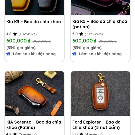
Kia K5 – Bao da chìa khóa
Kia K3 – Bao da chìa khóa
(patina)
4.8
(6 reviews)
5.0
(3 reviews)
600,000
₫
600,000
₫
900,000
₫
900,000
₫
(33% giá giảm)
(33% giá giảm)
Làm sau khi đặt hàng
Làm sau khi đặt hàng
KIA Sorento – Bao da chìa
Ford Explorer – Bao da
khóa (Patina)
chìa khóa (5 nút bấm)
4.8
(5 reviews)
5.0
(4 reviews)