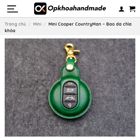
Skip
to
content
Trang chủ
/
Mini
/
Mini Cooper CountryMan – Bao da chìa
khóa