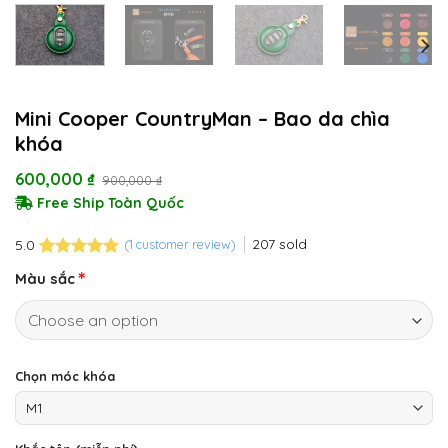
Mini Cooper CountryMan – Bao da chìa
khóa
600,000
₫
900,000
₫
Free Ship Toàn Quốc
207
sold
(
1
customer review)
5.0
Rated
1
5.0
Màu sắc
out of 5
based on
customer
rating
Chọn móc khóa