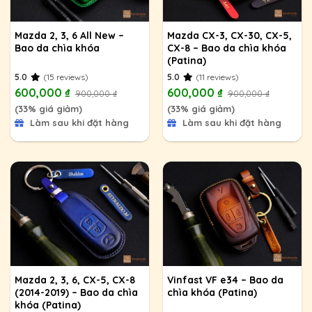
Mazda 2, 3, 6 All New –
Mazda CX-3, CX-30, CX-5,
Bao da chìa khóa
CX-8 – Bao da chìa khóa
(Patina)
5.0
(15 reviews)
5.0
(11 reviews)
600,000
₫
600,000
₫
900,000
₫
900,000
₫
(33% giá giảm)
(33% giá giảm)
Làm sau khi đặt hàng
Làm sau khi đặt hàng
Mazda 2, 3, 6, CX-5, CX-8
Vinfast VF e34 – Bao da
(2014-2019) – Bao da chìa
chìa khóa (Patina)
khóa (Patina)