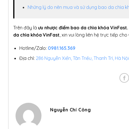
Những lý do nên mua và sử dụng bao da chìa 
Trên đây là
ưu nhược điểm bao da chìa khóa VinFast.
da chìa khóa VinFast
, xin vui lòng liên hệ trực tiếp
Hotline/Zalo:
0981.165.369
Địa chỉ:
286 Nguyễn Xiển, Tân Triều, Thanh Trì, Hà Nội
Nguyễn Chí Công