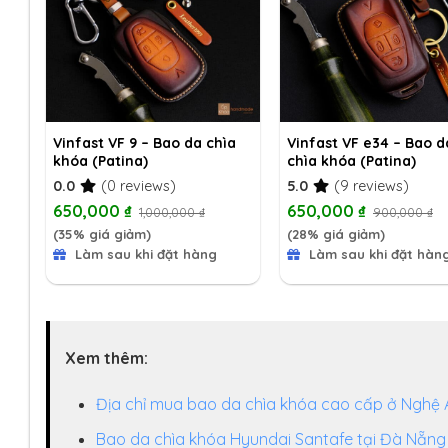
ìa
Vinfast VF 9 – Bao da chìa
Vinfast VF e34 – Bao d
khóa (Patina)
chìa khóa (Patina)
0.0
(0 reviews)
5.0
(9 reviews)
650,000
₫
650,000
₫
1,000,000
₫
900,000
₫
(35% giá giảm)
(28% giá giảm)
Làm sau khi đặt hàng
Làm sau khi đặt hàn
Xem thêm:
Địa chỉ mua bao da chìa khóa cao cấp ở Nghệ 
Bao da chìa khóa Hyundai Santafe tại Đà Nẵng