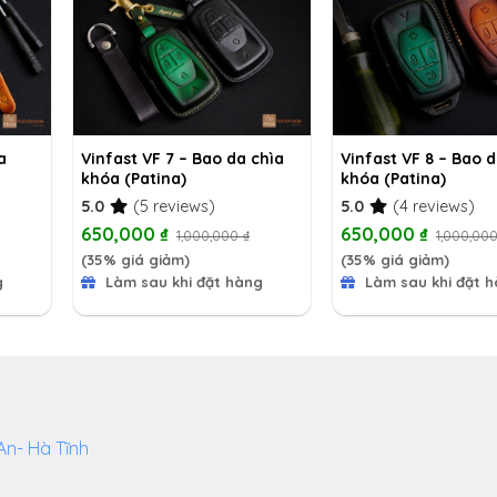
a
Vinfast VF 7 – Bao da chìa
Vinfast VF 8 – Bao d
khóa (Patina)
khóa (Patina)
5.0
(5 reviews)
5.0
(4 reviews)
650,000
₫
650,000
₫
1,000,000
₫
1,000,00
(35% giá giảm)
(35% giá giảm)
g
Làm sau khi đặt hàng
Làm sau khi đặt 
An- Hà Tĩnh