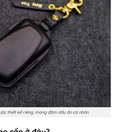
ược thiết kế riêng, mang đậm dấu ấn cá nhân
ao cấp ở đâu?