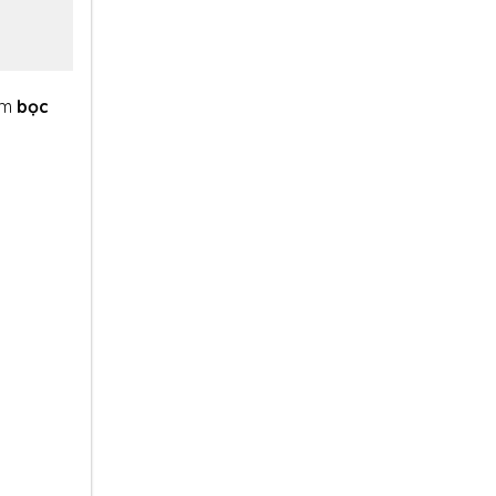
ẩm
bọc