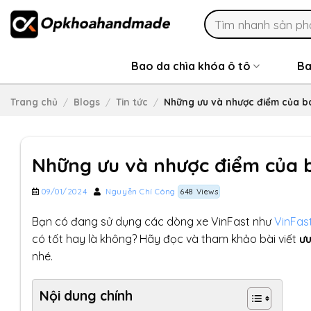
Skip
Search
to
for:
content
Bao da chìa khóa ô tô
Ba
Trang chủ
/
Blogs
/
Tin tức
/
Những ưu và nhược điểm của ba
Những ưu và nhược điểm của b
09/01/2024
Nguyễn Chí Công
648 Views
Bạn có đang sử dụng các dòng xe VinFast như
VinFas
có tốt hay là không? Hãy đọc và tham khảo bài viết
ưu
nhé.
Nội dung chính