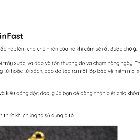
inFast
ắc nét; làm cho chủ nhân của nó khi cầm sẽ rất được chú ý.
i trầy xước, va đập và tổn thương do va chạm hàng ngày. Th
ong túi hoặc túi xách, bao da tạo ra một lớp bảo vệ mềm mại 
 và kiểu dáng độc đáo, giúp bạn dễ dàng nhận biết chìa khóa
 thiết khi chúng ta sử dụng ô tô.