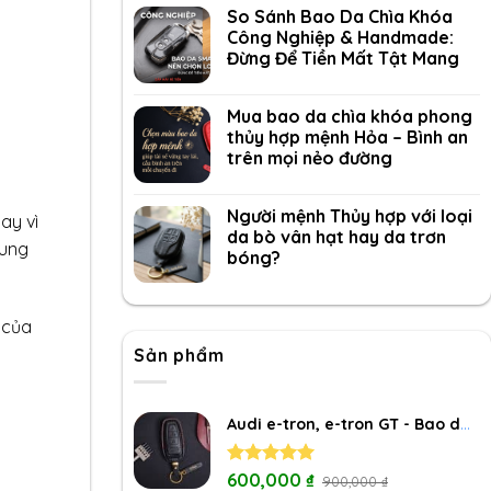
So Sánh Bao Da Chìa Khóa
Công Nghiệp & Handmade:
Đừng Để Tiền Mất Tật Mang
Mua bao da chìa khóa phong
thủy hợp mệnh Hỏa – Bình an
trên mọi nẻo đường
Người mệnh Thủy hợp với loại
ay vì
da bò vân hạt hay da trơn
xung
bóng?
 của
Sản phẩm
Audi e-tron, e-tron GT - Bao da chìa khóa
Rated
600,000
5.00
₫
900,000
₫