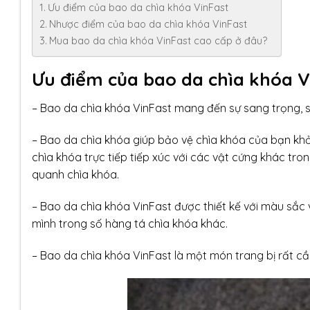
Ưu điểm của bao da chìa khóa VinFast
Nhược điểm của bao da chìa khóa VinFast
Mua bao da chìa khóa VinFast cao cấp ở đâu?
Ưu điểm của bao da chìa khóa V
– Bao da chìa khóa VinFast mang đến sự sang trọng, s
– Bao da chìa khóa giúp bảo vệ chìa khóa của bạn khỏ
chìa khóa trực tiếp tiếp xúc với các vật cứng khác tr
quanh chìa khóa.
– Bao da chìa khóa VinFast được thiết kế với màu sắc
mình trong số hàng tá chìa khóa khác.
– Bao da chìa khóa VinFast là một món trang bị rất cần