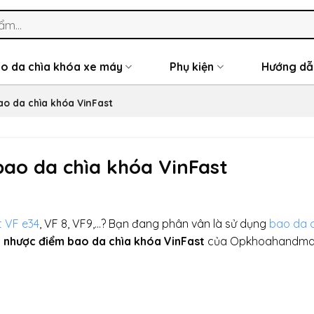
o da chìa khóa xe máy
Phụ kiện
Hướng dẫ
o da chìa khóa VinFast
ao da chìa khóa VinFast
t VF e34
, VF 8, VF9,…? Bạn đang phân vân là sử dụng
bao da 
 nhược điểm bao da chìa khóa VinFast
của Opkhoahandma