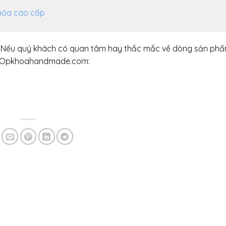
khóa cao cấp
Nếu quý khách có quan tâm hay thắc mắc về dòng sản ph
 cho Opkhoahandmade.com: