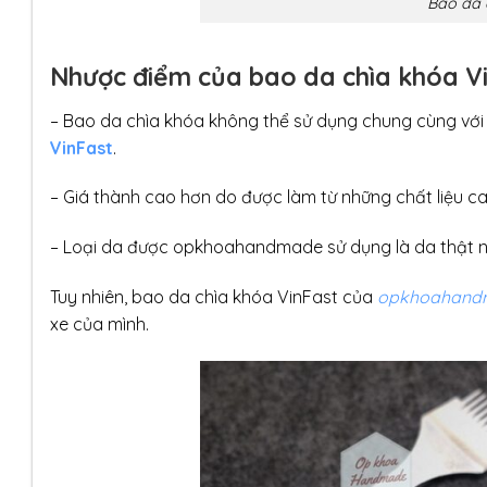
Bao da 
Nhược điểm của bao da chìa khóa V
– Bao da chìa khóa không thể sử dụng chung cùng với
VinFast
.
– Giá thành cao hơn do được làm từ những chất liệu c
– Loại da được opkhoahandmade sử dụng là da thật nê
Tuy nhiên, bao da chìa khóa VinFast của
opkhoahand
xe của mình.