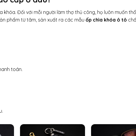
ìa khóa. Đối với mỗi người làm thợ thủ công, họ luôn muốn thổ
ản phẩm từ tâm, sản xuất ra các mẫu
ốp chìa khóa ô tô
chấ
hanh toán.
u.