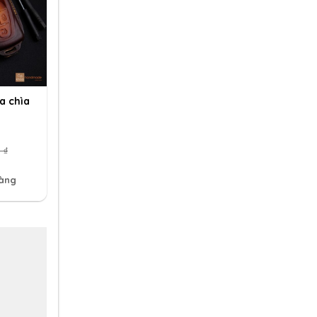
a chìa
0
₫
hàng