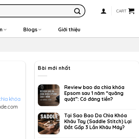
CART
n
Blogs
Giới thiệu
Bài mới nhất
Review bao da chìa khóa
Epsom sau 1 năm “quăng
quật”: Có đáng tiền?
chìa khóa
de.com
Tại Sao Bao Da Chìa Khóa
Khâu Tay (Saddle Stitch) Lại
Đắt Gấp 3 Lần Khâu Máy?