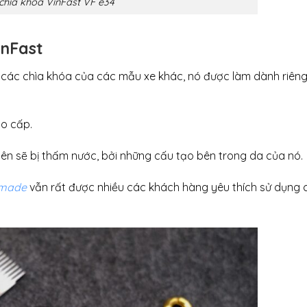
chìa khóa VinFast VF e34
inFast
 các chìa khóa của các mẫu xe khác, nó được làm dành riên
ao cấp.
n sẽ bị thấm nước, bởi những cấu tạo bên trong da của nó.
made
vẫn rất được nhiều các khách hàng yêu thích sử dụng 