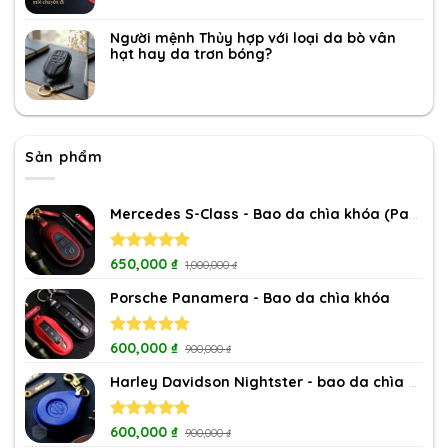
Người mệnh Thủy hợp với loại da bò vân
hạt hay da trơn bóng?
Sản phẩm
Mercedes S-Class - Bao da chìa khóa (Patina)
Rated
650,000
5.00
₫
1,000,000
₫
out of 5
Porsche Panamera - Bao da chìa khóa
Rated
600,000
4.75
₫
900,000
₫
out of 5
Harley Davidson Nightster - bao da chìa khóa
Rated
600,000
5.00
₫
900,000
₫
out of 5