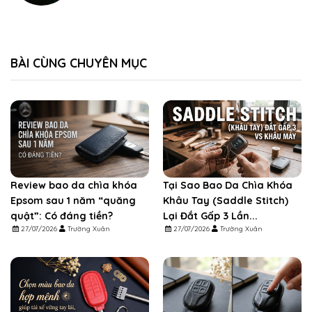
BÀI CÙNG CHUYÊN MỤC
Review bao da chìa khóa
Tại Sao Bao Da Chìa Khóa
Epsom sau 1 năm “quăng
Khâu Tay (Saddle Stitch)
quật”: Có đáng tiền?
Lại Đắt Gấp 3 Lần...
27/07/2026
Trường Xuân
27/07/2026
Trường Xuân