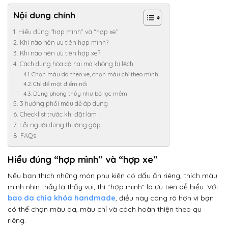
Nội dung chính
Hiểu đúng “hợp mình” và “hợp xe”
Khi nào nên ưu tiên hợp mình?
Khi nào nên ưu tiên hợp xe?
Cách dung hòa cả hai mà không bị lệch
Chọn màu da theo xe, chọn màu chỉ theo mình
Chỉ để một điểm nổi
Dùng phong thủy như bộ lọc mềm
3 hướng phối màu dễ áp dụng
Checklist trước khi đặt làm
Lỗi người dùng thường gặp
FAQs
Hiểu đúng “hợp mình” và “hợp xe”
Nếu bạn thích những món phụ kiện có dấu ấn riêng, thích màu
mình nhìn thấy là thấy vui, thì “hợp mình” là ưu tiên dễ hiểu. Với
bao da chìa khóa handmade
, điều này càng rõ hơn vì bạn
có thể chọn màu da, màu chỉ và cách hoàn thiện theo gu
riêng.