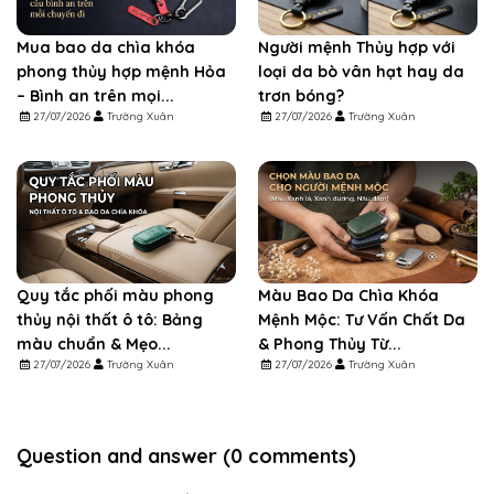
Mua bao da chìa khóa
Người mệnh Thủy hợp với
phong thủy hợp mệnh Hỏa
loại da bò vân hạt hay da
– Bình an trên mọi...
trơn bóng?
27/07/2026
Trường Xuân
27/07/2026
Trường Xuân
Quy tắc phối màu phong
Màu Bao Da Chìa Khóa
thủy nội thất ô tô: Bảng
Mệnh Mộc: Tư Vấn Chất Da
màu chuẩn & Mẹo...
& Phong Thủy Từ...
27/07/2026
Trường Xuân
27/07/2026
Trường Xuân
Question and answer (0 comments)