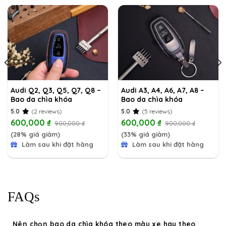
Audi Q2, Q3, Q5, Q7, Q8 –
Audi A3, A4, A6, A7, A8 –
Bao da chìa khóa
Bao da chìa khóa
5.0
(2 reviews)
5.0
(5 reviews)
600,000
₫
600,000
₫
900,000
₫
900,000
₫
(28% giá giảm)
(33% giá giảm)
Làm sau khi đặt hàng
Làm sau khi đặt hàng
FAQs
Nên chọn bao da chìa khóa theo màu xe hay theo