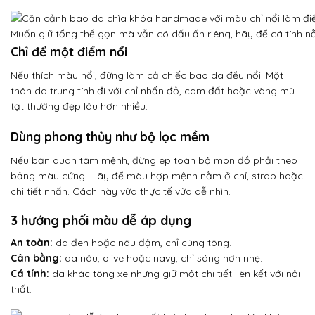
Muốn giữ tổng thể gọn mà vẫn có dấu ấn riêng, hãy để cá tính nằ
Chỉ để một điểm nổi
Nếu thích màu nổi, đừng làm cả chiếc bao da đều nổi. Một
thân da trung tính đi với chỉ nhấn đỏ, cam đất hoặc vàng mù
tạt thường đẹp lâu hơn nhiều.
Dùng phong thủy như bộ lọc mềm
Nếu bạn quan tâm mệnh, đừng ép toàn bộ món đồ phải theo
bảng màu cứng. Hãy để màu hợp mệnh nằm ở chỉ, strap hoặc
chi tiết nhấn. Cách này vừa thực tế vừa dễ nhìn.
3 hướng phối màu dễ áp dụng
An toàn:
da đen hoặc nâu đậm, chỉ cùng tông.
Cân bằng:
da nâu, olive hoặc navy, chỉ sáng hơn nhẹ.
Cá tính:
da khác tông xe nhưng giữ một chi tiết liên kết với nội
thất.