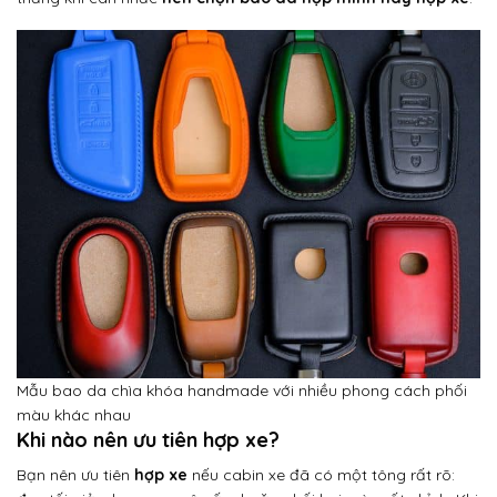
Mẫu bao da chìa khóa handmade với nhiều phong cách phối
màu khác nhau
Khi nào nên ưu tiên hợp xe?
Bạn nên ưu tiên
hợp xe
nếu cabin xe đã có một tông rất rõ: