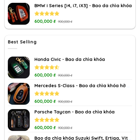
BMW i Series [i4, i7, iX3] - Bao da chìa khóa
Rated
600,000
5.00
₫
900,000
₫
out of 5
Best Selling
Honda Civic - Bao da chìa khóa
Rated
600,000
₫
900,000
₫
4.50
out
of 5
Mercedes S-Class - Bao da chìa khóa hở nút
Rated
600,000
5.00
₫
900,000
₫
out of 5
Porsche Taycan - Bao da chìa khóa
Rated
600,000
5.00
₫
900,000
₫
out of 5
Bao da chìa khóa Suzuki Swift, Ertiga, Vitara, XL7