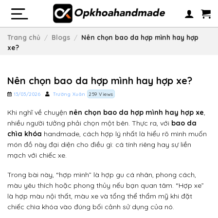
Skip
to
content
Trang chủ
/
Blogs
/
Nên chọn bao da hợp mình hay hợp
xe?
Nên chọn bao da hợp mình hay hợp xe?
13/03/2026
Trường Xuân
259 Views
Khi nghĩ về chuyện
nên chọn bao da hợp mình hay hợp xe
,
nhiều người tưởng phải chọn một bên. Thực ra, với
bao da
chìa khóa
handmade, cách hợp lý nhất là hiểu rõ mình muốn
món đồ này đại diện cho điều gì: cá tính riêng hay sự liền
mạch với chiếc xe.
Trong bài này, “hợp mình” là hợp gu cá nhân, phong cách,
màu yêu thích hoặc phong thủy nếu bạn quan tâm. “Hợp xe”
là hợp màu nội thất, màu xe và tổng thể thẩm mỹ khi đặt
chiếc chìa khóa vào đúng bối cảnh sử dụng của nó.