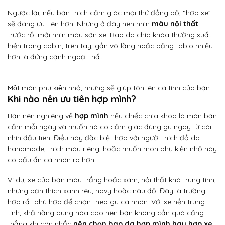
Ngược lại, nếu bạn thích cảm giác mọi thứ đồng bộ, “hợp xe”
sẽ đáng ưu tiên hơn. Nhưng ở đây nên nhìn
màu nội thất
trước rồi mới nhìn màu sơn xe. Bao da chìa khóa thường xuất
hiện trong cabin, trên tay, gần vô-lăng hoặc bảng tablo nhiều
hơn là đứng cạnh ngoại thất.
Một món phụ kiện nhỏ, nhưng sẽ giúp tôn lên cá tính của bạn
Khi nào nên ưu tiên hợp mình?
Bạn nên nghiêng về
hợp mình
nếu chiếc chìa khóa là món bạn
cầm mỗi ngày và muốn nó có cảm giác đúng gu ngay từ cái
nhìn đầu tiên. Điều này đặc biệt hợp với người thích đồ da
handmade, thích màu riêng, hoặc muốn món phụ kiện nhỏ này
có dấu ấn cá nhân rõ hơn.
Ví dụ, xe của bạn màu trắng hoặc xám, nội thất khá trung tính,
nhưng bạn thích xanh rêu, navy hoặc nâu đỏ. Đây là trường
hợp rất phù hợp để chọn theo gu cá nhân. Với xe nền trung
tính, khả năng dung hòa cao nên bạn không cần quá căng
thẳng khi cân nhắc
nên chọn bao da hợp mình hay hợp xe
.