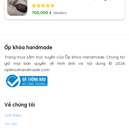
Rated
700,000
5.00
₫
900,000
₫
out of 5
Ốp khóa handmade
Trang mua sắm trực tuyến của Ốp khóa Handmade. Chúng tôi
giữ mọi bản quyền về hình ảnh và nội dung © 2026
opkhoahandmade.com
Về chúng tôi
Giới thiệu
Tin tức