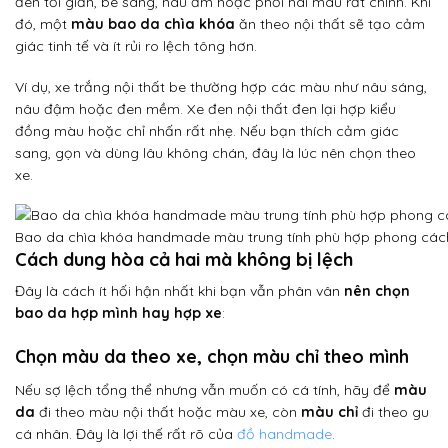
đen tối giản, be sang, nâu ấm hoặc phối hai màu rất chỉnh. Khi
đó, một
màu bao da chìa khóa
ăn theo nội thất sẽ tạo cảm
giác tinh tế và ít rủi ro lệch tông hơn.
Ví dụ, xe trắng nội thất be thường hợp các màu như nâu sáng,
nâu đậm hoặc đen mềm. Xe đen nội thất đen lại hợp kiểu
đồng màu hoặc chỉ nhấn rất nhẹ. Nếu bạn thích cảm giác
sang, gọn và dùng lâu không chán, đây là lúc nên chọn theo
xe.
Bao da chìa khóa handmade màu trung tính phù hợp phong cách
Cách dung hòa cả hai mà không bị lệch
Đây là cách ít hối hận nhất khi bạn vẫn phân vân
nên chọn
bao da hợp mình hay hợp xe
:
Chọn màu da theo xe, chọn màu chỉ theo mình
Nếu sợ lệch tổng thể nhưng vẫn muốn có cá tính, hãy để
màu
da
đi theo màu nội thất hoặc màu xe, còn
màu chỉ
đi theo gu
cá nhân. Đây là lợi thế rất rõ của
đồ handmade
.