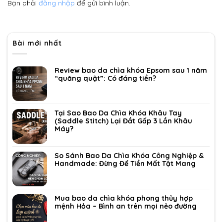
Bạn phải
đăng nhập
để gửi bình luận.
Bài mới nhất
Review bao da chìa khóa Epsom sau 1 năm
“quăng quật”: Có đáng tiền?
Tại Sao Bao Da Chìa Khóa Khâu Tay
(Saddle Stitch) Lại Đắt Gấp 3 Lần Khâu
Máy?
So Sánh Bao Da Chìa Khóa Công Nghiệp &
Handmade: Đừng Để Tiền Mất Tật Mang
Mua bao da chìa khóa phong thủy hợp
mệnh Hỏa – Bình an trên mọi nẻo đường