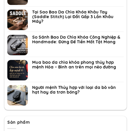
Tại Sao Bao Da Chìa Khóa Khâu Tay
(Saddle Stitch) Lại Đắt Gấp 3 Lần Khâu
Máy?
So Sánh Bao Da Chìa Khóa Công Nghiệp &
Handmade: Đừng Để Tiền Mất Tật Mang
Mua bao da chìa khóa phong thủy hợp
mệnh Hỏa – Bình an trên mọi nẻo đường
Người mệnh Thủy hợp với loại da bò vân
hạt hay da trơn bóng?
Sản phẩm