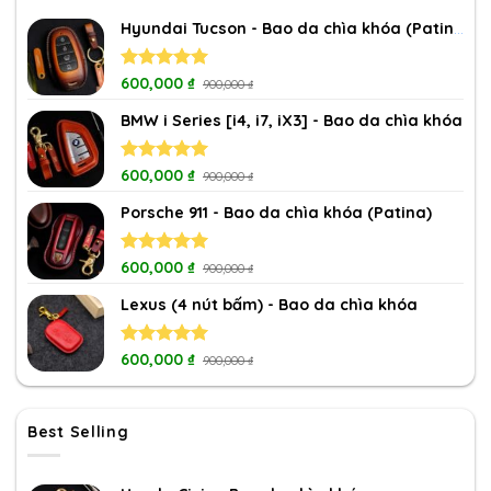
Hyundai Tucson - Bao da chìa khóa (Patina)
Rated
600,000
5.00
₫
900,000
₫
out of 5
BMW i Series [i4, i7, iX3] - Bao da chìa khóa
Rated
600,000
5.00
₫
900,000
₫
out of 5
Porsche 911 - Bao da chìa khóa (Patina)
Rated
600,000
5.00
₫
900,000
₫
out of 5
Lexus (4 nút bấm) - Bao da chìa khóa
Rated
600,000
5.00
₫
900,000
₫
out of 5
Best Selling