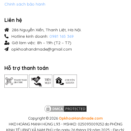
Chính sách bảo hành
Liên hệ
286 Nguyễn Xiển, Thanh Liệt, Hà Nội.
Hotline kinh doanh:
0981 165 369
Giờ làm việc: 8h – 19h (T2 – T7)
opkhoahandmade@gmail.com
Hỗ trợ thanh toán
Copyright © 2026
OpkhoaHandmade.com
HKD HOÀNG MẠNH HÙNG L93 - MSHKD: 025093009252 do PHÒNG
KINH TẾ UBND XÃ NAM PHÙ cấp ngày 26 tháng 09 năm 2025 - Địa chỉ: