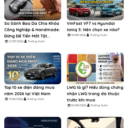
So Sánh Bao Da Chìa Khóa
VinFast VF7 vs Hyundai
Công Nghiệp & Handmade:
Ioniq 5: Nên chọn xe nào?
14/04/2026
Trường Xuân
Đừng Để Tiền Mất Tật...
27/07/2026
Trường Xuân
Top 10 xe điện đáng mua
LWG là gì? Hiểu đúng chứng
năm 2026 tại Việt Nam
nhận LWG trong da thuộc
11/04/2026
Trường Xuân
trước khi mua
02/04/2026
Trường Xuân