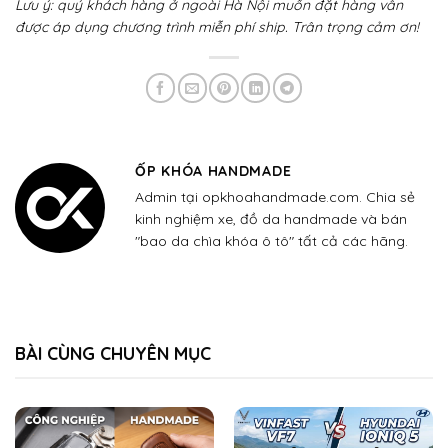
Lưu ý: quý khách hàng ở ngoài Hà Nội muốn đặt hàng vẫn
được áp dụng chương trình miễn phí ship. Trân trọng cảm ơn!
ỐP KHÓA HANDMADE
Admin tại opkhoahandmade.com. Chia sẻ
kinh nghiệm xe, đồ da handmade và bán
"bao da chìa khóa ô tô" tất cả các hãng.
BÀI CÙNG CHUYÊN MỤC