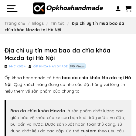
Skip
to
content
Trang chủ
/
Blogs
/
Tin tức
/
Địa chỉ uy tín mua bao da
chìa khóa Mazda tại Hà Nội
Địa chỉ uy tín mua bao da chìa khóa
Mazda tại Hà Nội
24/01/2024
ỐP KHÓA HANDMADE
790 Views
Ốp khóa handmade có bán
bao da chìa khóa Mazda tại Hà
Nội
. Quý khách hàng đang có nhu cầu đặt hàng vui lòng tìm
hiểu thêm về sản phẩm của chúng tôi.
Bao da chìa khóa Mazda
là sản phẩm chất lượng cao
giúp bảo vệ khóa của xe của bạn khỏi trầy xước, va đập,
bụi bẩn và nước. Được sản xuất hoàn toàn thủ công, sử
dụng chất liệu da cao cấp. Có thể
custom
theo yêu cầu