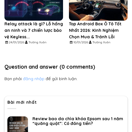
Relay attack là gì? Lỗ hổng
Top Android Box Ô Tô Tốt
an ninh và 7 chiến lược bảo
Nhất 2026: Kinh Nghiệm
vệ Keyless...
Chọn Mua & Tránh Lỗi
24/01/2026
Trường Xuân
10/01/2026
Trường Xuân
Question and answer (0 comments)
Bạn phải
đăng nhập
để gửi bình luận.
Bài mới nhất
Review bao da chìa khóa Epsom sau 1 năm
“quăng quật”: Có đáng tiền?