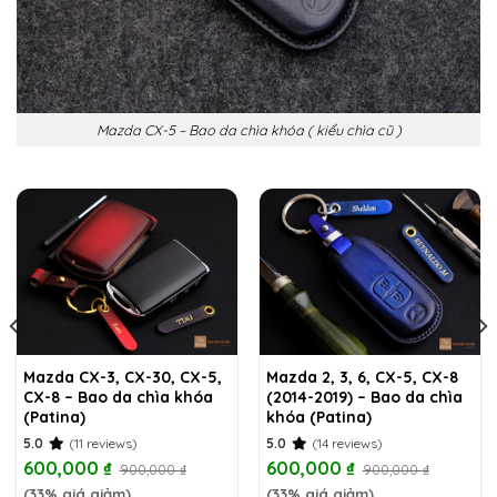
Mazda CX-5 – Bao da chìa khóa ( kiểu chìa cũ )
Mazda CX-3, CX-30, CX-5,
Mazda 2, 3, 6, CX-5, CX-8
CX-8 – Bao da chìa khóa
(2014-2019) – Bao da chìa
(Patina)
khóa (Patina)
5.0
(11 reviews)
5.0
(14 reviews)
600,000
₫
600,000
₫
900,000
₫
900,000
₫
(33% giá giảm)
(33% giá giảm)