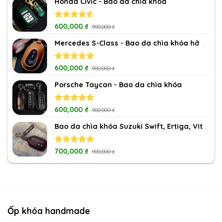
Honda Civic - Bao da chìa khóa
Rated
600,000
₫
900,000
₫
4.50
out
of 5
Mercedes S-Class - Bao da chìa khóa hở nút
Rated
600,000
5.00
₫
900,000
₫
out of 5
Porsche Taycan - Bao da chìa khóa
Rated
600,000
5.00
₫
900,000
₫
out of 5
Bao da chìa khóa Suzuki Swift, Ertiga, Vitara, XL7
Rated
700,000
5.00
₫
900,000
₫
out of 5
Ốp khóa handmade