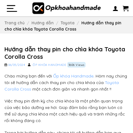
Skip
to
content
Trang chủ
/
Hướng dẫn
/
Toyota
/
Hướng dẫn thay pin
cho chìa khóa Toyota Corolla Cross
Hướng dẫn thay pin cho chìa khóa Toyota
Corolla Cross
06/05/2024
ỐP KHÓA HANDMADE
3606 Views
Chào mừng bạn đến với
Ốp khóa Handmade
. Hôm nay chúng
tôi sẽ hướng dẫn cách thay pin cho chìa khóa của
Toyota
Corolla Cross
một cách đơn giản và nhanh gọn nhất !!
Việc thay pin định kỳ cho chìa khóa là một phần quan trọng
của việc bảo dưỡng xe hơi. Giúp đảm bảo rằng bạn luôn có
thể sử dụng chìa khóa một cách hiệu quả và tránh những rắc
rối không đáng có.
Trong bài hướng dẫn này, chúng tôi sẽ hướng dẫn bạn qua