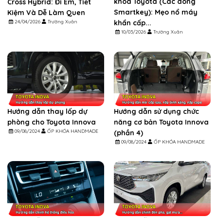
khóa Toyota (Các dòng
Cross Hybrid: Đi Êm, Tiết
Smartkey): Mẹo nổ máy
Kiệm Và Dễ Làm Quen
24/04/2026
Trường Xuân
khẩn cấp...
10/03/2026
Trường Xuân
Hướng dẫn thay lốp dự
Hướng dẫn sử dụng chức
phòng cho Toyota Innova
năng cơ bản Toyota Innova
09/08/2024
ỐP KHÓA HANDMADE
(phần 4)
09/08/2024
ỐP KHÓA HANDMADE