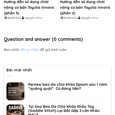
Hướng dẫn sử dụng chức
Hướng dẫn sử dụng chức
năng cơ bản Toyota Innova
năng cơ bản Toyota Innova
(phần 3)
(phần 2)
08/08/2024
Nguyễn Minh
08/08/2024
Nguyễn Minh
Question and answer (0 comments)
Bạn phải
đăng nhập
để gửi bình luận.
Bài mới nhất
Review bao da chìa khóa Epsom sau 1 năm
“quăng quật”: Có đáng tiền?
Tại Sao Bao Da Chìa Khóa Khâu Tay
(Saddle Stitch) Lại Đắt Gấp 3 Lần Khâu
Máy?