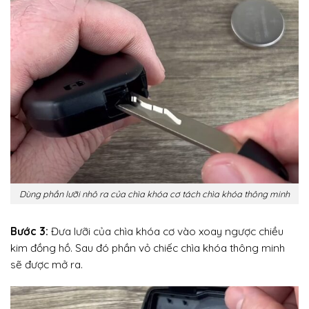
Dùng phần lưỡi nhô ra của chìa khóa cơ tách chìa khóa thông minh
Bước 3:
Đưa lưỡi của chìa khóa cơ vào xoay ngược chiều
kim đồng hồ. Sau đó phần vỏ chiếc chìa khóa thông minh
sẽ được mở ra.