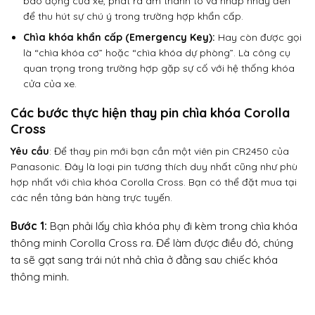
báo động của xe, phát ra âm thanh to và nhấp nháy đèn
để thu hút sự chú ý trong trường hợp khẩn cấp.
Chìa khóa khẩn cấp (Emergency Key):
Hay còn được gọi
là “chìa khóa cơ” hoặc “chìa khóa dự phòng”. Là công cụ
quan trọng trong trường hợp gặp sự cố với hệ thống khóa
cửa của xe.
Các bước thực hiện thay pin chìa khóa Corolla
Cross
Yêu cầu
: Để thay pin mới bạn cần một viên pin CR2450 của
Panasonic. Đây là loại pin tương thích duy nhất cũng như phù
hợp nhất với chìa khóa Corolla Cross. Bạn có thể đặt mua tại
các nền tảng bán hàng trực tuyến.
Bước 1:
Bạn phải lấy chìa khóa phụ đi kèm trong chìa khóa
thông minh Corolla Cross ra. Để làm được điều đó, chúng
ta sẽ gạt sang trái nút nhả chìa ở đằng sau chiếc khóa
thông minh.