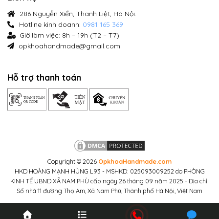
286 Nguyễn Xiển, Thanh Liệt, Hà Nội.
Hotline kinh doanh:
0981 165 369
Giờ làm việc: 8h – 19h (T2 – T7)
opkhoahandmade@gmail.com
Hỗ trợ thanh toán
Copyright © 2026
OpkhoaHandmade.com
HKD HOÀNG MẠNH HÙNG L93 - MSHKD: 025093009252 do PHÒNG
KINH TẾ UBND XÃ NAM PHÙ cấp ngày 26 tháng 09 năm 2025 - Địa chỉ:
Số nhà 11 đường Thọ Am, Xã Nam Phù, Thành phố Hà Nội, Việt Nam