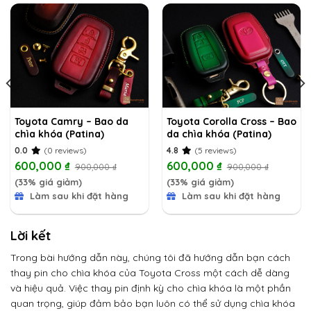
Toyota Camry – Bao da
Toyota Corolla Cross – Bao
chìa khóa (Patina)
da chìa khóa (Patina)
0.0
(0 reviews)
4.8
(5 reviews)
600,000
₫
600,000
₫
900,000
₫
900,000
₫
(33% giá giảm)
(33% giá giảm)
Làm sau khi đặt hàng
Làm sau khi đặt hàng
Lời kết
Trong bài hướng dẫn này, chúng tôi đã hướng dẫn bạn cách
thay pin cho chìa khóa của Toyota Cross một cách dễ dàng
và hiệu quả. Việc thay pin định kỳ cho chìa khóa là một phần
quan trọng, giúp đảm bảo bạn luôn có thể sử dụng chìa khóa