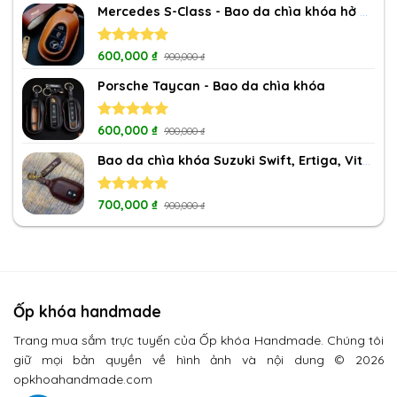
of 5
Mercedes S-Class - Bao da chìa khóa hở nút
Rated
600,000
5.00
₫
900,000
₫
out of 5
Porsche Taycan - Bao da chìa khóa
Rated
600,000
5.00
₫
900,000
₫
out of 5
Bao da chìa khóa Suzuki Swift, Ertiga, Vitara, XL7
Rated
700,000
5.00
₫
900,000
₫
out of 5
Ốp khóa handmade
Trang mua sắm trực tuyến của Ốp khóa Handmade. Chúng tôi
giữ mọi bản quyền về hình ảnh và nội dung © 2026
opkhoahandmade.com