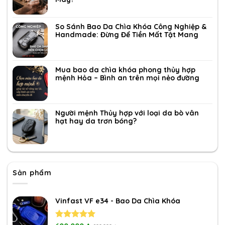
So Sánh Bao Da Chìa Khóa Công Nghiệp &
Handmade: Đừng Để Tiền Mất Tật Mang
Mua bao da chìa khóa phong thủy hợp
mệnh Hỏa – Bình an trên mọi nẻo đường
Người mệnh Thủy hợp với loại da bò vân
hạt hay da trơn bóng?
Sản phẩm
Vinfast VF e34 - Bao Da Chìa Khóa