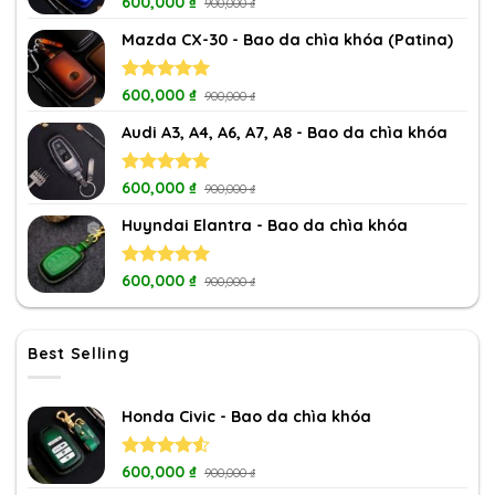
Rated
600,000
5.00
₫
900,000
₫
out of 5
Mazda CX-30 - Bao da chìa khóa (Patina)
Rated
600,000
5.00
₫
900,000
₫
out of 5
Audi A3, A4, A6, A7, A8 - Bao da chìa khóa
Rated
600,000
5.00
₫
900,000
₫
out of 5
Huyndai Elantra - Bao da chìa khóa
Rated
600,000
5.00
₫
900,000
₫
out of 5
Best Selling
Honda Civic - Bao da chìa khóa
Rated
600,000
₫
900,000
₫
4.50
out