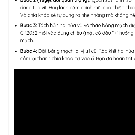
dùng tua vít. Hãy lách cắm chính mũi của chiếc chì
Vỏ chìa khóa sẽ tự bung ra nhẹ nhàng mà không hề
Bước 3:
Tách hẳn hai nửa vỏ và tháo bảng mạch điện 
CR2032 mới vào đúng chiều (mặt có dấu “+” hướng 
mạch.
Bước 4:
Đặt bảng mạch lại vị trí cũ. Rập khít hai nửa
cắm lại thanh chìa khóa cơ vào ổ. Bạn đã hoàn tất 