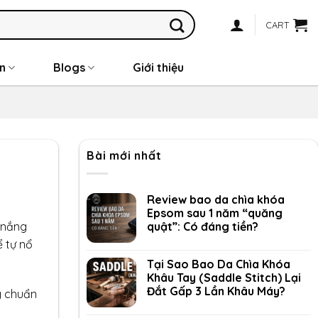
CART
n
Blogs
Giới thiệu
Bài mới nhất
Review bao da chìa khóa
Epsom sau 1 năm “quăng
quật”: Có đáng tiền?
i nắng
ể tự nổ
Tại Sao Bao Da Chìa Khóa
Khâu Tay (Saddle Stitch) Lại
Đắt Gấp 3 Lần Khâu Máy?
g chuẩn