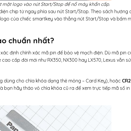
át mặt logo vào nút Start/Stop để nổ máy khẩn cấp
.
diện chip từ ngay phía sau nút Start/Stop. Theo sách hướng
 logo của chiếc smartkey vào thẳng nút Start/Stop và bấm 
nào chuẩn nhất?
 xác định chính xác mã pin để bảo vệ mạch điện. Dù mã pin 
xe cao cấp đời mới như RX350, NX300 hay LX570, Lexus vẫn s
g dùng cho chìa khóa dạng thẻ mỏng – Card Key), hoặc
CR2
à bạn hãy tháo vỏ chìa khóa cũ ra để xem trực tiếp mã số in