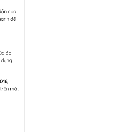
 dẫn của
mạnh để
cúc áo
ử dụng
016,
 trên mặt