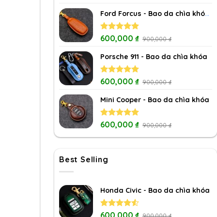
out of 5
Ford Forcus - Bao da chìa khóa (5 nút bấm)
Rated
600,000
5.00
₫
900,000
₫
out of 5
Porsche 911 - Bao da chìa khóa
Rated
600,000
5.00
₫
900,000
₫
out of 5
Mini Cooper - Bao da chìa khóa
Rated
600,000
5.00
₫
900,000
₫
out of 5
Best Selling
Honda Civic - Bao da chìa khóa
Rated
600,000
₫
900,000
₫