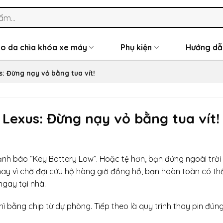
o da chìa khóa xe máy
Phụ kiện
Hướng dẫ
: Đừng nạy vỏ bằng tua vít!
Lexus: Đừng nạy vỏ bằng tua vít!
 cảnh báo “Key Battery Low”. Hoặc tệ hơn, bạn đứng ngoài trờ
ay vì chờ đợi cứu hộ hàng giờ đồng hồ, bạn hoàn toàn có th
gay tại nhà.
hì bằng chip từ dự phòng. Tiếp theo là quy trình thay pin đún