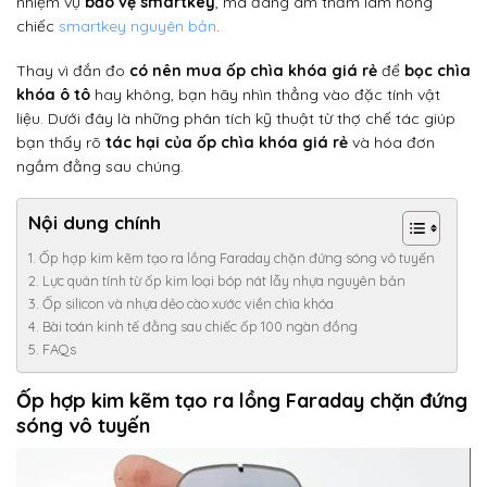
nhiệm vụ
bảo vệ smartkey
, mà đang âm thầm làm hỏng
chiếc
smartkey nguyên bản
.
Thay vì đắn đo
có nên mua ốp chìa khóa giá rẻ
để
bọc chìa
khóa ô tô
hay không, bạn hãy nhìn thẳng vào đặc tính vật
liệu. Dưới đây là những phân tích kỹ thuật từ thợ chế tác giúp
bạn thấy rõ
tác hại của ốp chìa khóa giá rẻ
và hóa đơn
ngầm đằng sau chúng.
Nội dung chính
Ốp hợp kim kẽm tạo ra lồng Faraday chặn đứng sóng vô tuyến
Lực quán tính từ ốp kim loại bóp nát lẫy nhựa nguyên bản
Ốp silicon và nhựa dẻo cào xước viền chìa khóa
Bài toán kinh tế đằng sau chiếc ốp 100 ngàn đồng
FAQs
Ốp hợp kim kẽm tạo ra lồng Faraday chặn đứng
sóng vô tuyến