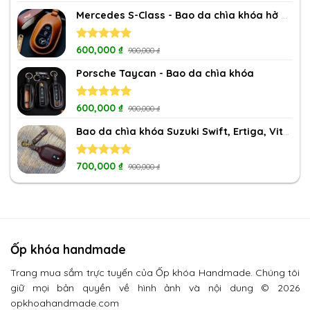
4.50
out
of 5
Mercedes S-Class - Bao da chìa khóa hở nút
Rated
600,000
5.00
₫
900,000
₫
out of 5
Porsche Taycan - Bao da chìa khóa
Rated
600,000
5.00
₫
900,000
₫
out of 5
Bao da chìa khóa Suzuki Swift, Ertiga, Vitara, XL7
Rated
700,000
5.00
₫
900,000
₫
out of 5
Ốp khóa handmade
Trang mua sắm trực tuyến của Ốp khóa Handmade. Chúng tôi
giữ mọi bản quyền về hình ảnh và nội dung © 2026
opkhoahandmade.com