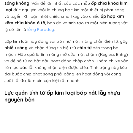
sóng không
. Vấn đề lớn nhất của các mẫu
ốp chìa khóa kim
loại
đúc nguyên khối là chúng bọc kín một thiết bị phát sóng
vô tuyến. Khi bạn nhét chiếc smartkey vào chiếc
ốp hợp kim
kẽm chìa khóa ô tô
, bạn đã vô tình tạo ra một hiện tượng vật
lý có tên là
lồng Faraday
.
Lớp kim loại này đóng vai trò như một màng chắn điện từ, gây
nhiễu sóng
và chặn đứng tín hiệu từ
chip từ
bên trong bo
mạch. Hậu quả là tính năng mở cửa một chạm (Keyless Entry)
và đề nổ từ xa bắt đầu hoạt động chập chờn. Thậm chí xe vẫn
liên tục báo lỗi không nhận diện được chìa. Tình trạng này kéo
dài buộc chip phát sóng phải gồng lên hoạt động với công
suất tối đa, làm pin cạn kiệt rất nhanh.
Lực quán tính từ ốp kim loại bóp nát lẫy nhựa
nguyên bản