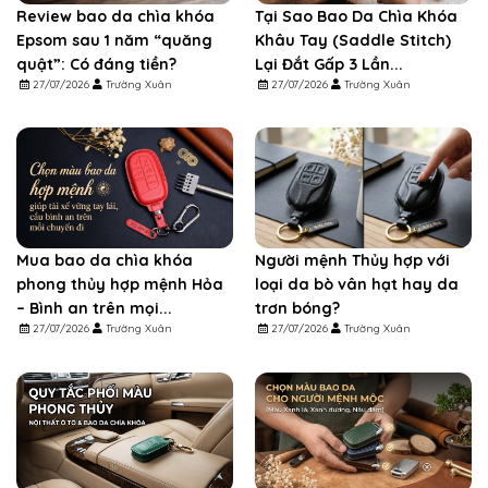
Review bao da chìa khóa
Tại Sao Bao Da Chìa Khóa
Epsom sau 1 năm “quăng
Khâu Tay (Saddle Stitch)
quật”: Có đáng tiền?
Lại Đắt Gấp 3 Lần...
27/07/2026
Trường Xuân
27/07/2026
Trường Xuân
Mua bao da chìa khóa
Người mệnh Thủy hợp với
phong thủy hợp mệnh Hỏa
loại da bò vân hạt hay da
– Bình an trên mọi...
trơn bóng?
27/07/2026
Trường Xuân
27/07/2026
Trường Xuân