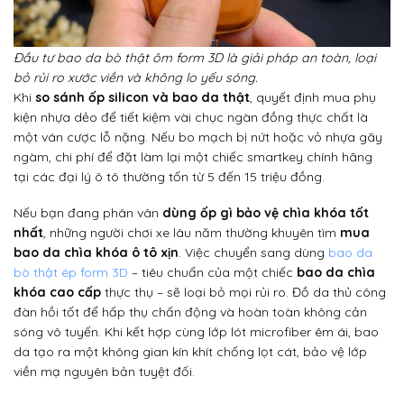
Đầu tư bao da bò thật ôm form 3D là giải pháp an toàn, loại
bỏ rủi ro xước viền và không lo yếu sóng.
Khi
so sánh ốp silicon và bao da thật
, quyết định mua phụ
kiện nhựa dẻo để tiết kiệm vài chục ngàn đồng thực chất là
một ván cược lỗ nặng. Nếu bo mạch bị nứt hoặc vỏ nhựa gãy
ngàm, chi phí để đặt làm lại một chiếc smartkey chính hãng
tại các đại lý ô tô thường tốn từ 5 đến 15 triệu đồng.
Nếu bạn đang phân vân
dùng ốp gì bảo vệ chìa khóa tốt
nhất
, những người chơi xe lâu năm thường khuyên tìm
mua
bao da chìa khóa ô tô xịn
. Việc chuyển sang dùng
bao da
bò thật ép form 3D
– tiêu chuẩn của một chiếc
bao da chìa
khóa cao cấp
thực thụ – sẽ loại bỏ mọi rủi ro. Đồ da thủ công
đàn hồi tốt để hấp thụ chấn động và hoàn toàn không cản
sóng vô tuyến. Khi kết hợp cùng lớp lót microfiber êm ái, bao
da tạo ra một không gian kín khít chống lọt cát, bảo vệ lớp
viền mạ nguyên bản tuyệt đối.