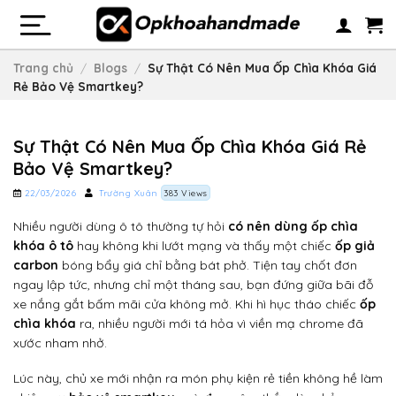
Skip
to
content
Trang chủ
/
Blogs
/
Sự Thật Có Nên Mua Ốp Chìa Khóa Giá
Rẻ Bảo Vệ Smartkey?
Sự Thật Có Nên Mua Ốp Chìa Khóa Giá Rẻ
Bảo Vệ Smartkey?
22/03/2026
Trường Xuân
383 Views
Nhiều người dùng ô tô thường tự hỏi
có nên dùng ốp chìa
khóa ô tô
hay không khi lướt mạng và thấy một chiếc
ốp giả
carbon
bóng bẩy giá chỉ bằng bát phở. Tiện tay chốt đơn
ngay lập tức, nhưng chỉ một tháng sau, bạn đứng giữa bãi đỗ
xe nắng gắt bấm mãi cửa không mở. Khi hì hục tháo chiếc
ốp
chìa khóa
ra, nhiều người mới tá hỏa vì viền mạ chrome đã
xước nham nhở.
Lúc này, chủ xe mới nhận ra món phụ kiện rẻ tiền không hề làm