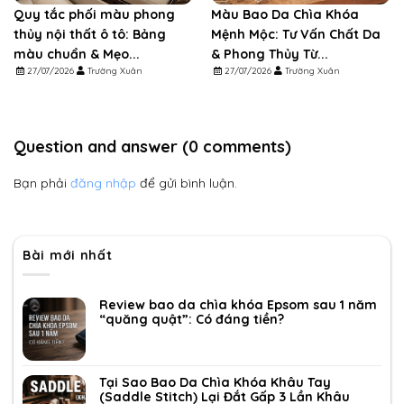
Quy tắc phối màu phong
Màu Bao Da Chìa Khóa
thủy nội thất ô tô: Bảng
Mệnh Mộc: Tư Vấn Chất Da
màu chuẩn & Mẹo...
& Phong Thủy Từ...
27/07/2026
Trường Xuân
27/07/2026
Trường Xuân
Question and answer (0 comments)
Bạn phải
đăng nhập
để gửi bình luận.
Bài mới nhất
Review bao da chìa khóa Epsom sau 1 năm
“quăng quật”: Có đáng tiền?
Tại Sao Bao Da Chìa Khóa Khâu Tay
(Saddle Stitch) Lại Đắt Gấp 3 Lần Khâu