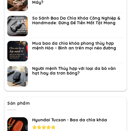
Máy?
So Sánh Bao Da Chìa Khóa Công Nghiệp &
Handmade: Đừng Để Tiền Mất Tật Mang
Mua bao da chìa khóa phong thủy hợp
mệnh Hỏa – Bình an trên mọi nẻo đường
Người mệnh Thủy hợp với loại da bò vân
hạt hay da trơn bóng?
Sản phẩm
Hyundai Tucson - Bao da chìa khóa