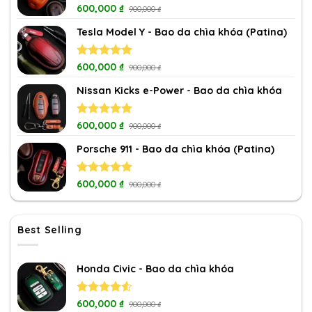
Rated
600,000
5.00
₫
900,000
₫
out of 5
Tesla Model Y - Bao da chìa khóa (Patina)
Rated
600,000
5.00
₫
900,000
₫
out of 5
Nissan Kicks e-Power - Bao da chìa khóa
Rated
600,000
5.00
₫
900,000
₫
out of 5
Porsche 911 - Bao da chìa khóa (Patina)
Rated
600,000
5.00
₫
900,000
₫
out of 5
Best Selling
Honda Civic - Bao da chìa khóa
Rated
600,000
₫
900,000
₫