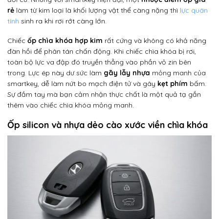
rẻ
làm từ kim loại là khối lượng vật thể càng nặng thì
lực quán
tính
sinh ra khi rơi rớt càng lớn.
Chiếc
ốp chìa khóa hợp kim
rất cứng và không có khả năng
đàn hồi để phân tán chấn động. Khi chiếc chìa khóa bị rơi,
toàn bộ lực va đập đó truyền thẳng vào phần vỏ zin bên
trong. Lực ép này dư sức làm
gãy lẫy nhựa
mỏng manh của
smartkey, dễ làm nứt bo mạch điện tử và gây
kẹt phím
bấm.
Sự đầm tay mà bạn cảm nhận thực chất là một quả tạ gắn
thêm vào chiếc chìa khóa mỏng manh.
Ốp silicon và nhựa dẻo cào xước viền chìa khóa