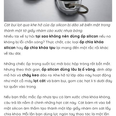
Cát bụi lọt qua khe hở của ốp silicon bị dão sẽ biến mặt trong
thành một tờ giấy nhám cào xước nhựa bóng.
Nhiều tài xế tự hỏi
tại sao không nên dùng ốp silicon
nếu nó
không bị lỗi chắn sóng? Thực chất, các loại
ốp chìa khóa
silicon
hay
ốp chìa khóa tpu
lại mang đến một rắc rối khác
về lâu dài.
Những chiếc ốp trong suốt lúc mới bóc hộp trông rất bắt mắt.
Nhưng theo thời gian,
ốp silicon dùng lâu bị ố vàng
, dính dớp
mồ hôi và
chảy keo
dão ra. Khe hở từ lớp dão này hoạt động
như một cỗ máy
lọt cát
và bám bụi, gom các hạt li ti dưới đáy
túi quần vào trong.
Nếu bạn thắc mắc ốp nhựa tpu có làm xước chìa khóa không,
câu trả lời nằm ở chính những hạt cát này. Cát bám rít vào bề
mặt silicon âm thầm tạo thành một lớp giấy nhám ôm sát lấy
chìa khóa. Mỗi lần bạn dùng lực ngón tay thao tác là một lần