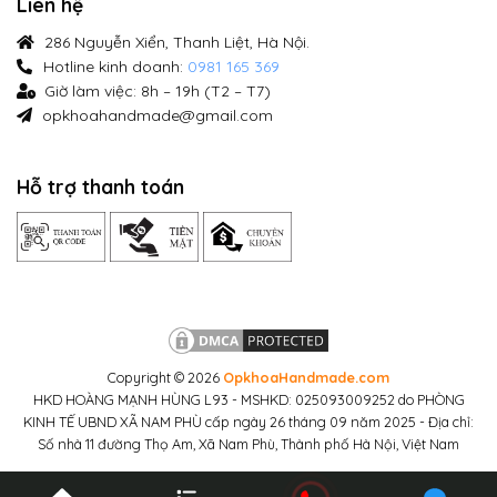
Liên hệ
286 Nguyễn Xiển, Thanh Liệt, Hà Nội.
Hotline kinh doanh:
0981 165 369
Giờ làm việc: 8h – 19h (T2 – T7)
opkhoahandmade@gmail.com
Hỗ trợ thanh toán
Copyright © 2026
OpkhoaHandmade.com
HKD HOÀNG MẠNH HÙNG L93 - MSHKD: 025093009252 do PHÒNG
KINH TẾ UBND XÃ NAM PHÙ cấp ngày 26 tháng 09 năm 2025 - Địa chỉ:
Số nhà 11 đường Thọ Am, Xã Nam Phù, Thành phố Hà Nội, Việt Nam