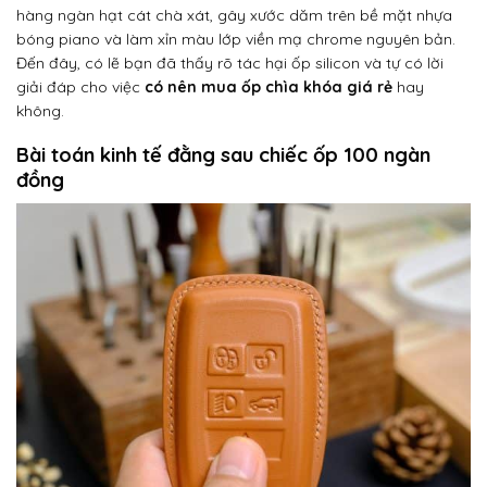
hàng ngàn hạt cát chà xát, gây xước dăm trên bề mặt nhựa
bóng piano và làm xỉn màu lớp viền mạ chrome nguyên bản.
Đến đây, có lẽ bạn đã thấy rõ tác hại ốp silicon và tự có lời
giải đáp cho việc
có nên mua ốp chìa khóa giá rẻ
hay
không.
Bài toán kinh tế đằng sau chiếc ốp 100 ngàn
đồng