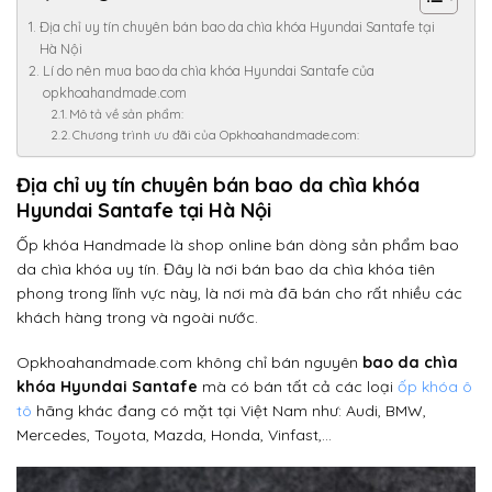
Địa chỉ uy tín chuyên bán bao da chìa khóa Hyundai Santafe tại
Hà Nội
Lí do nên mua bao da chìa khóa Hyundai Santafe của
opkhoahandmade.com
Mô tả về sản phẩm:
Chương trình ưu đãi của Opkhoahandmade.com:
Địa chỉ uy tín chuyên bán bao da chìa khóa
Hyundai Santafe tại Hà Nội
Ốp khóa Handmade là shop online bán dòng sản phẩm bao
da chìa khóa uy tín. Đây là nơi bán bao da chìa khóa tiên
phong trong lĩnh vực này, là nơi mà đã bán cho rất nhiều các
khách hàng trong và ngoài nước.
Opkhoahandmade.com không chỉ bán nguyên
bao da chìa
khóa Hyundai Santafe
mà có bán tất cả các loại
ốp khóa ô
tô
hãng khác đang có mặt tại Việt Nam như: Audi, BMW,
Mercedes, Toyota, Mazda, Honda, Vinfast,…