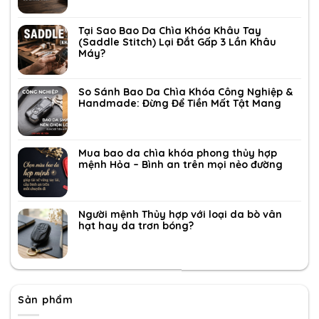
Tại Sao Bao Da Chìa Khóa Khâu Tay
(Saddle Stitch) Lại Đắt Gấp 3 Lần Khâu
Máy?
So Sánh Bao Da Chìa Khóa Công Nghiệp &
Handmade: Đừng Để Tiền Mất Tật Mang
Mua bao da chìa khóa phong thủy hợp
mệnh Hỏa – Bình an trên mọi nẻo đường
Người mệnh Thủy hợp với loại da bò vân
hạt hay da trơn bóng?
Sản phẩm