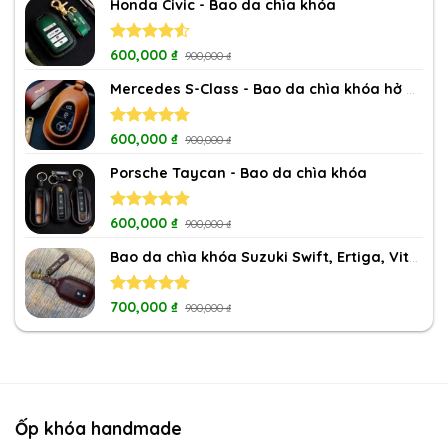
Honda Civic - Bao da chìa khóa
Rated
600,000
₫
900,000
₫
4.50
out
of 5
Mercedes S-Class - Bao da chìa khóa hở nút
Rated
600,000
5.00
₫
900,000
₫
out of 5
Porsche Taycan - Bao da chìa khóa
Rated
600,000
5.00
₫
900,000
₫
out of 5
Bao da chìa khóa Suzuki Swift, Ertiga, Vitara, XL7
Rated
700,000
5.00
₫
900,000
₫
out of 5
Ốp khóa handmade