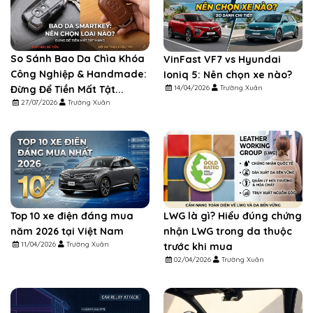
So Sánh Bao Da Chìa Khóa
VinFast VF7 vs Hyundai
Công Nghiệp & Handmade:
Ioniq 5: Nên chọn xe nào?
14/04/2026
Trường Xuân
Đừng Để Tiền Mất Tật...
27/07/2026
Trường Xuân
Top 10 xe điện đáng mua
LWG là gì? Hiểu đúng chứng
năm 2026 tại Việt Nam
nhận LWG trong da thuộc
11/04/2026
Trường Xuân
trước khi mua
02/04/2026
Trường Xuân