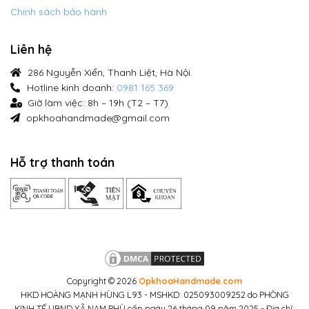
Chính sách bảo hành
Liên hệ
286 Nguyễn Xiển, Thanh Liệt, Hà Nội.
Hotline kinh doanh:
0981 165 369
Giờ làm việc: 8h – 19h (T2 – T7)
opkhoahandmade@gmail.com
Hỗ trợ thanh toán
Copyright © 2026
OpkhoaHandmade.com
HKD HOÀNG MẠNH HÙNG L93 - MSHKD: 025093009252 do PHÒNG
KINH TẾ UBND XÃ NAM PHÙ cấp ngày 26 tháng 09 năm 2025 - Địa chỉ: