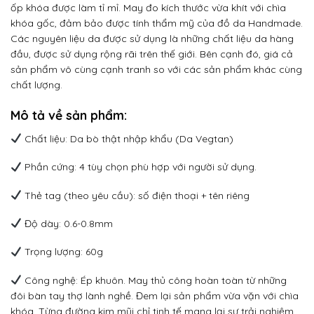
ốp khóa được làm tỉ mỉ. May đo kích thước vừa khít với chìa
khóa gốc, đảm bảo được tính thẩm mỹ của đồ da Handmade.
Các nguyên liệu da được sử dụng là những chất liệu da hàng
đầu, được sử dụng rộng rãi trên thế giới. Bên cạnh đó, giá cả
sản phẩm vô cùng cạnh tranh so với các sản phẩm khác cùng
chất lượng.
Mô tả về sản phẩm:
Chất liệu: Da bò thật nhập khẩu (Da Vegtan)
Phần cứng: 4 tùy chọn phù hợp với người sử dụng.
Thẻ tag (theo yêu cầu): số điện thoại + tên riêng
Độ dày: 0.6-0.8mm
Trọng lượng: 60g
Công nghệ: Ép khuôn. May thủ công hoàn toàn từ những
đôi bàn tay thợ lành nghề. Đem lại sản phẩm vừa vặn với chìa
khóa. Từng đường kim mũi chỉ tinh tế mang lại sự trải nghiệm