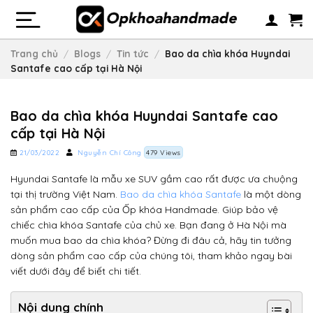
Skip
to
content
Trang chủ
/
Blogs
/
Tin tức
/
Bao da chìa khóa Huyndai
Santafe cao cấp tại Hà Nội
Bao da chìa khóa Huyndai Santafe cao
cấp tại Hà Nội
21/03/2022
Nguyễn Chí Công
479 Views
Hyundai Santafe là mẫu xe SUV gầm cao rất được ưa chuộng
tại thị trường Việt Nam.
Bao da chìa khóa Santafe
là một dòng
sản phẩm cao cấp của Ốp khóa Handmade. Giúp bảo vệ
chiếc chìa khóa Santafe của chủ xe. Bạn đang ở Hà Nội mà
muốn mua bao da chìa khóa? Đừng đi đâu cả, hãy tin tưởng
dòng sản phẩm cao cấp của chúng tôi, tham khảo ngay bài
viết dưới đây để biết chi tiết.
Nội dung chính