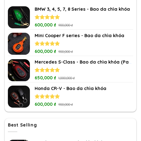
BMW 3, 4, 5, 7, 8 Series - Bao da chìa khóa
Rated
600,000
5.00
₫
900,000
₫
out of 5
Mini Cooper F series - Bao da chìa khóa
Rated
600,000
4.80
₫
900,000
₫
out of 5
Mercedes S-Class - Bao da chìa khóa (Patina)
Rated
650,000
5.00
₫
1,000,000
₫
out of 5
Honda CR-V - Bao da chìa khóa
Rated
600,000
5.00
₫
900,000
₫
out of 5
Best Selling