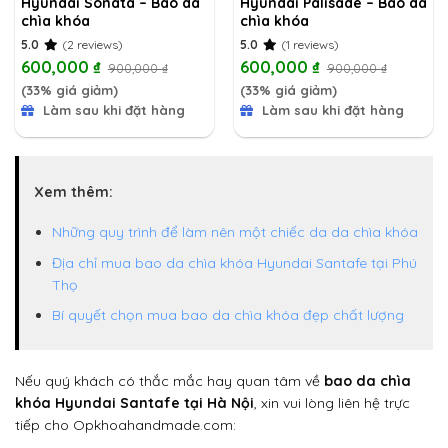
Hyundai Sonata – Bao da
Hyundai Palisade – Bao da
chìa khóa
chìa khóa
5.0
(2 reviews)
5.0
(1 reviews)
600,000
₫
600,000
₫
900,000
₫
900,000
₫
(33% giá giảm)
(33% giá giảm)
Làm sau khi đặt hàng
Làm sau khi đặt hàng
Xem thêm:
Những quy trình để làm nên một chiếc da da chìa khóa
Địa chỉ mua bao da chìa khóa Hyundai Santafe tại Phú
Thọ
Bí quyết chọn mua bao da chìa khóa đẹp chất lượng
Nếu quý khách có thắc mắc hay quan tâm về
bao da chìa
khóa Hyundai Santafe tại Hà Nội
, xin vui lòng liên hệ trực
tiếp cho Opkhoahandmade.com: