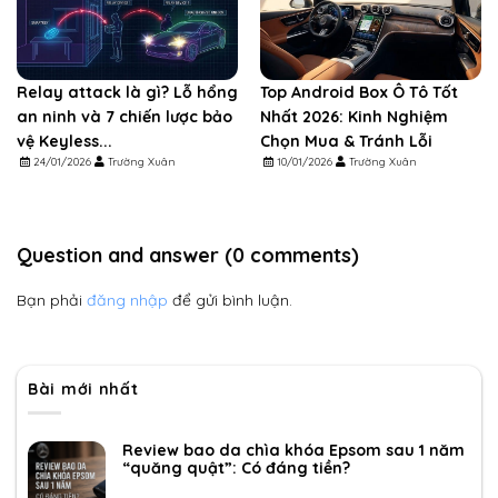
Relay attack là gì? Lỗ hổng
Top Android Box Ô Tô Tốt
an ninh và 7 chiến lược bảo
Nhất 2026: Kinh Nghiệm
vệ Keyless...
Chọn Mua & Tránh Lỗi
24/01/2026
Trường Xuân
10/01/2026
Trường Xuân
Question and answer (0 comments)
Bạn phải
đăng nhập
để gửi bình luận.
Bài mới nhất
Review bao da chìa khóa Epsom sau 1 năm
“quăng quật”: Có đáng tiền?