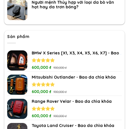
Người mệnh Thủy hợp với loại da bò vân
hạt hay da trơn bóng?
Sản phẩm
BMW X Series [X1, X3, X4, X5, X6, X7] - Bao da chìa khóa
Rated
600,000
5.00
₫
900,000
₫
out of 5
Mitsubishi Outlander - Bao da chìa khóa
Rated
600,000
5.00
₫
900,000
₫
out of 5
Range Rover Velar - Bao da chìa khóa
Rated
600,000
5.00
₫
900,000
₫
out of 5
Toyota Land Cruiser - Bao da chìa khóa