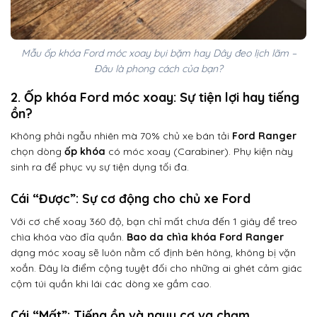
Mẫu ốp khóa Ford móc xoay bụi bặm hay Dây đeo lịch lãm –
Đâu là phong cách của bạn?
2. Ốp khóa Ford móc xoay: Sự tiện lợi hay tiếng
ồn?
Không phải ngẫu nhiên mà 70% chủ xe bán tải
Ford Ranger
chọn dòng
ốp khóa
có móc xoay (Carabiner). Phụ kiện này
sinh ra để phục vụ sự tiện dụng tối đa.
Cái “Được”: Sự cơ động cho chủ xe Ford
Với cơ chế xoay 360 độ, bạn chỉ mất chưa đến 1 giây để treo
chìa khóa vào đỉa quần.
Bao da chìa khóa Ford Ranger
dạng móc xoay sẽ luôn nằm cố định bên hông, không bị vặn
xoắn. Đây là điểm cộng tuyệt đối cho những ai ghét cảm giác
cộm túi quần khi lái các dòng xe gầm cao.
Cái “Mất”: Tiếng ồn và nguy cơ va chạm