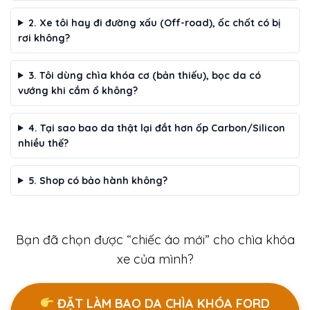
2. Xe tôi hay đi đường xấu (Off-road), ốc chốt có bị
rơi không?
3. Tôi dùng chìa khóa cơ (bản thiếu), bọc da có
vướng khi cắm ổ không?
4. Tại sao bao da thật lại đắt hơn ốp Carbon/Silicon
nhiều thế?
5. Shop có bảo hành không?
Bạn đã chọn được “chiếc áo mới” cho chìa khóa
xe của mình?
ĐẶT LÀM BAO DA CHÌA KHÓA FORD