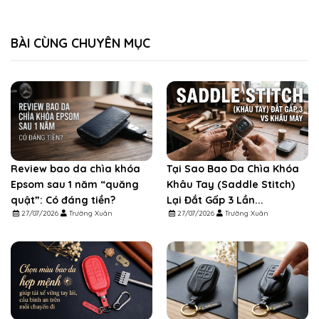
BÀI CÙNG CHUYÊN MỤC
Review bao da chìa khóa
Tại Sao Bao Da Chìa Khóa
Epsom sau 1 năm “quăng
Khâu Tay (Saddle Stitch)
quật”: Có đáng tiền?
Lại Đắt Gấp 3 Lần...
27/07/2026
Trường Xuân
27/07/2026
Trường Xuân