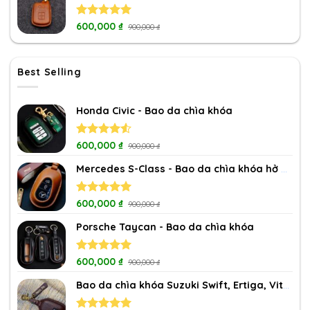
Rated
600,000
5.00
₫
900,000
₫
out of 5
Best Selling
Honda Civic - Bao da chìa khóa
Rated
600,000
₫
900,000
₫
4.50
out
of 5
Mercedes S-Class - Bao da chìa khóa hở nút
Rated
600,000
5.00
₫
900,000
₫
out of 5
Porsche Taycan - Bao da chìa khóa
Rated
600,000
5.00
₫
900,000
₫
out of 5
Bao da chìa khóa Suzuki Swift, Ertiga, Vitara, XL7