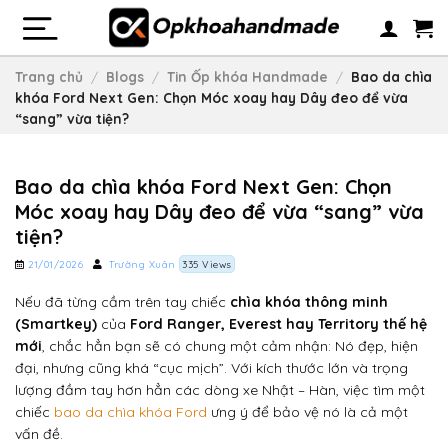
Skip
to
content
Trang chủ
/
Blogs
/
Tin Ốp khóa Handmade
/
Bao da chìa
khóa Ford Next Gen: Chọn Móc xoay hay Dây đeo để vừa
“sang” vừa tiện?
Bao da chìa khóa Ford Next Gen: Chọn
Móc xoay hay Dây đeo để vừa “sang” vừa
tiện?
21/01/2026
Trường Xuân
335 Views
Nếu đã từng cầm trên tay chiếc
chìa khóa thông minh
(Smartkey)
của
Ford Ranger, Everest hay Territory thế hệ
mới
, chắc hẳn bạn sẽ có chung một cảm nhận: Nó đẹp, hiện
đại, nhưng cũng khá “cục mịch”. Với kích thước lớn và trọng
lượng đầm tay hơn hẳn các dòng xe Nhật – Hàn, việc tìm một
chiếc
bao da chìa khóa Ford
ưng ý để bảo vệ nó là cả một
vấn đề.