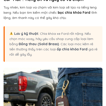
Tuy nhiên, kim loại va chạm với kim loại sẽ tạo ra tiếng leng
keng. Nếu bạn tìm kiếm một chiếc
bọc chìa khóa Ford
tĩnh
lặng, âm thanh này có thể gây khó chịu.
Lưu ý kỹ thuật:
Chìa khóa xe Ford rất nặng. Nếu
chọn móc xoay, hãy yêu cầu shop cung cấp loại làm
bằng
Đồng thau (Solid Brass)
. Các loại móc kẽm rẻ
tiền thường thấy trên các loại
ốp chìa khóa Ford
giá rẻ
rất dễ gãy lẫy.