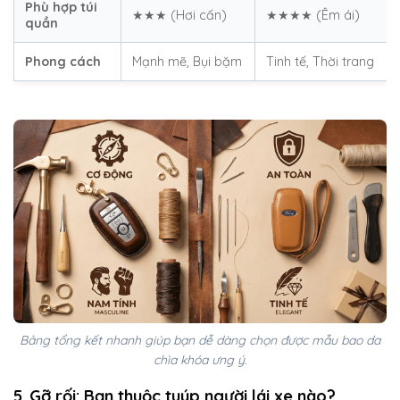
Phù hợp túi
★★★ (Hơi cấn)
★★★★ (Êm ái)
quần
Phong cách
Mạnh mẽ, Bụi bặm
Tinh tế, Thời trang
Bảng tổng kết nhanh giúp bạn dễ dàng chọn được mẫu bao da
chìa khóa ưng ý.
5. Gỡ rối: Bạn thuộc tuýp người lái xe nào?