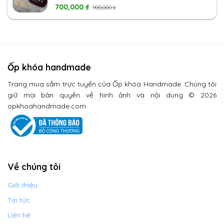
Rated
700,000
5.00
₫
900,000
₫
out of 5
Ốp khóa handmade
Trang mua sắm trực tuyến của Ốp khóa Handmade. Chúng tôi
giữ mọi bản quyền về hình ảnh và nội dung © 2026
opkhoahandmade.com
Về chúng tôi
Giới thiệu
Tin tức
Liên hệ