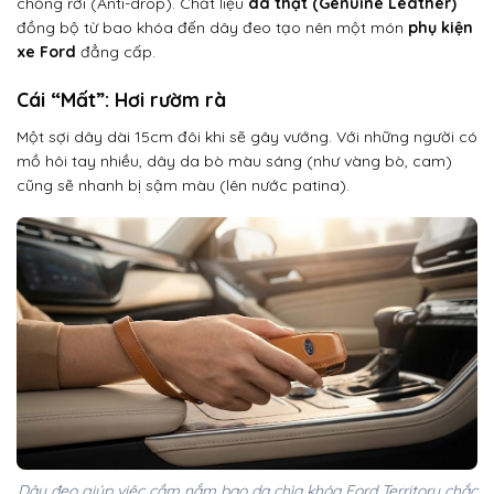
chống rơi (Anti-drop). Chất liệu
da thật (Genuine Leather)
đồng bộ từ bao khóa đến dây đeo tạo nên một món
phụ kiện
xe Ford
đẳng cấp.
Cái “Mất”: Hơi rườm rà
Một sợi dây dài 15cm đôi khi sẽ gây vướng. Với những người có
mồ hôi tay nhiều, dây da bò màu sáng (như vàng bò, cam)
cũng sẽ nhanh bị sậm màu (lên nước patina).
Dây đeo giúp việc cầm nắm bao da chìa khóa Ford Territory chắc