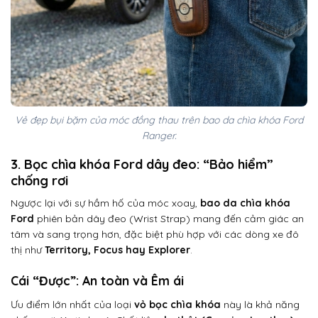
Vẻ đẹp bụi bặm của móc đồng thau trên bao da chìa khóa Ford
Ranger.
3. Bọc chìa khóa Ford dây đeo: “Bảo hiểm”
chống rơi
Ngược lại với sự hầm hố của móc xoay,
bao da chìa khóa
Ford
phiên bản dây đeo (Wrist Strap) mang đến cảm giác an
tâm và sang trọng hơn, đặc biệt phù hợp với các dòng xe đô
thị như
Territory, Focus hay Explorer
.
Cái “Được”: An toàn và Êm ái
Ưu điểm lớn nhất của loại
vỏ bọc chìa khóa
này là khả năng