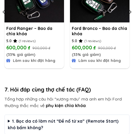
Ford Ranger – Bao da
Ford Bronco – Bao da chìa
chìa khóa
khóa
5.0
(1 reviews)
5.0
(1 reviews)
600,000
₫
600,000
₫
900,000
₫
900,000
₫
(33% giá giảm)
(33% giá giảm)
Làm sau khi đặt hàng
Làm sau khi đặt hàng
7. Hỏi đáp cùng thợ chế tác (FAQ)
Tổng hợp những câu hỏi “xương máu” mà anh em hội Ford
thường thắc mắc về
phụ kiện chìa khóa
:
1. Bọc da có làm nút “Đề nổ từ xa” (Remote Start)
khó bấm không?