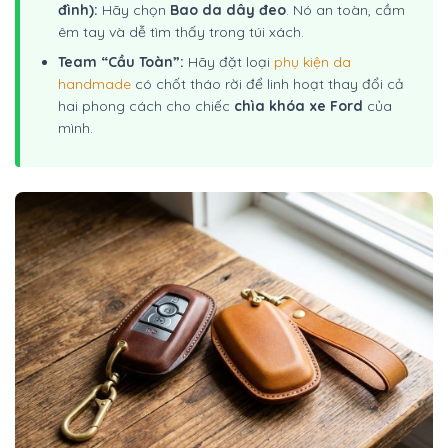
đình):
Hãy chọn
Bao da dây đeo
. Nó an toàn, cầm
êm tay và dễ tìm thấy trong túi xách.
Team “Cầu Toàn”:
Hãy đặt loại
phụ kiện da
handmade
có chốt tháo rời để linh hoạt thay đổi cả
hai phong cách cho chiếc
chìa khóa xe Ford
của
mình.