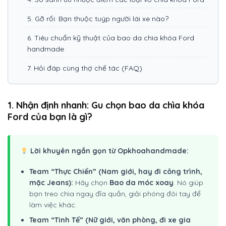
5. Gỡ rối: Bạn thuộc tuýp người lái xe nào?
6. Tiêu chuẩn kỹ thuật của bao da chìa khóa Ford
handmade
7. Hỏi đáp cùng thợ chế tác (FAQ)
1. Nhận định nhanh: Gu chọn bao da chìa khóa
Ford của bạn là gì?
Lời khuyên ngắn gọn từ Opkhoahandmade:
Team “Thực Chiến” (Nam giới, hay đi công trình,
mặc Jeans):
Hãy chọn
Bao da móc xoay
. Nó giúp
bạn treo chìa ngay đỉa quần, giải phóng đôi tay để
làm việc khác.
Team “Tinh Tế” (Nữ giới, văn phòng, đi xe gia