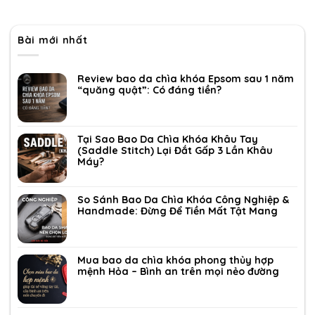
Bài mới nhất
Review bao da chìa khóa Epsom sau 1 năm
“quăng quật”: Có đáng tiền?
Tại Sao Bao Da Chìa Khóa Khâu Tay
(Saddle Stitch) Lại Đắt Gấp 3 Lần Khâu
Máy?
So Sánh Bao Da Chìa Khóa Công Nghiệp &
Handmade: Đừng Để Tiền Mất Tật Mang
Mua bao da chìa khóa phong thủy hợp
mệnh Hỏa – Bình an trên mọi nẻo đường