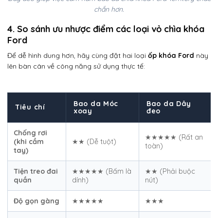
chắn hơn.
4. So sánh ưu nhược điểm các loại vỏ chìa khóa
Ford
Để dễ hình dung hơn, hãy cùng đặt hai loại
ốp khóa Ford
này
lên bàn cân về công năng sử dụng thực tế:
Bao da Móc
Bao da Dây
Tiêu chí
xoay
đeo
Chống rơi
★★★★★ (Rất an
(khi cầm
★★ (Dễ tuột)
toàn)
tay)
Tiện treo đai
★★★★★ (Bấm là
★★ (Phải buộc
quần
dính)
nút)
Độ gọn gàng
★★★★★
★★★