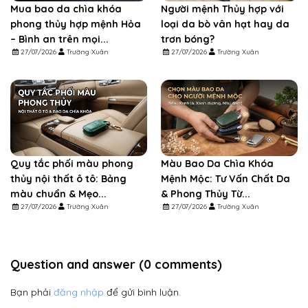
Mua bao da chìa khóa
Người mệnh Thủy hợp với
phong thủy hợp mệnh Hỏa
loại da bò vân hạt hay da
– Bình an trên mọi...
trơn bóng?
27/07/2026
Trường Xuân
27/07/2026
Trường Xuân
Quy tắc phối màu phong
Màu Bao Da Chìa Khóa
thủy nội thất ô tô: Bảng
Mệnh Mộc: Tư Vấn Chất Da
màu chuẩn & Mẹo...
& Phong Thủy Từ...
27/07/2026
Trường Xuân
27/07/2026
Trường Xuân
Question and answer (0 comments)
Bạn phải
đăng nhập
để gửi bình luận.