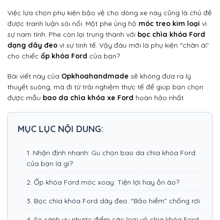
Việc lựa chọn phụ kiện bảo vệ cho dòng xe này cũng là chủ đề
được tranh luận sôi nổi. Một phe ủng hộ
móc treo kim loại
vì
sự nam tính. Phe còn lại trung thành với
bọc chìa khóa Ford
dạng dây đeo
vì sự tinh tế. Vậy đâu mới là phụ kiện “chân ái”
cho chiếc
ốp khóa Ford
của bạn?
Bài viết này của
Opkhoahandmade
sẽ không đưa ra lý
thuyết suông, mà đi từ trải nghiệm thực tế để giúp bạn chọn
được mẫu
bao da chìa khóa xe Ford
hoàn hảo nhất.
MỤC LỤC NỘI DUNG:
1. Nhận định nhanh: Gu chọn bao da chìa khóa Ford
của bạn là gì?
2. Ốp khóa Ford móc xoay: Tiện lợi hay ồn ào?
3. Bọc chìa khóa Ford dây đeo: “Bảo hiểm” chống rơi
4. So sánh ưu nhược điểm các loại vỏ chìa khóa Ford