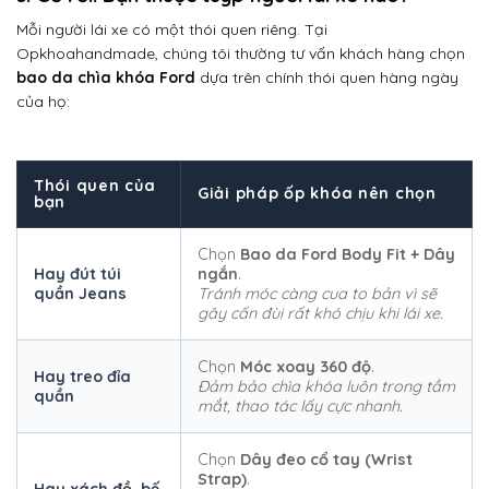
Mỗi người lái xe có một thói quen riêng. Tại
Opkhoahandmade, chúng tôi thường tư vấn khách hàng chọn
bao da chìa khóa Ford
dựa trên chính thói quen hàng ngày
của họ:
Thói quen của
Giải pháp ốp khóa nên chọn
bạn
Chọn
Bao da Ford Body Fit + Dây
Hay đút túi
ngắn
.
quần Jeans
Tránh móc càng cua to bản vì sẽ
gây cấn đùi rất khó chịu khi lái xe.
Chọn
Móc xoay 360 độ
.
Hay treo đỉa
Đảm bảo chìa khóa luôn trong tầm
quần
mắt, thao tác lấy cực nhanh.
Chọn
Dây đeo cổ tay (Wrist
Strap)
.