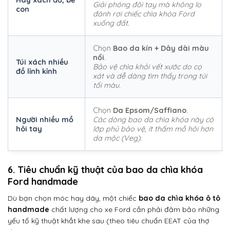
Hay xách đồ, bế
Giải phóng đôi tay mà không lo
con
đánh rơi chiếc chìa khóa Ford
xuống đất.
Chọn
Bao da kín + Dây dài màu
nổi
.
Túi xách nhiều
Bảo vệ chìa khỏi vết xước do cọ
đồ lỉnh kỉnh
xát và dễ dàng tìm thấy trong túi
tối màu.
Chọn
Da Epsom/Saffiano
.
Người nhiều mồ
Các dòng bao da chìa khóa này có
hôi tay
lớp phủ bảo vệ, ít thấm mồ hôi hơn
da mộc (Veg).
6. Tiêu chuẩn kỹ thuật của bao da chìa khóa
Ford handmade
Dù bạn chọn móc hay dây, một chiếc
bao da chìa khóa ô tô
handmade
chất lượng cho xe Ford cần phải đảm bảo những
yếu tố kỹ thuật khắt khe sau (theo tiêu chuẩn EEAT của thợ