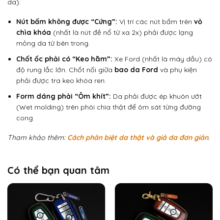
da):
Nút bấm không được “Cứng”:
Vị trí các nút bấm trên
vỏ
chìa khóa
(nhất là nút đề nổ từ xa 2x) phải được lạng
mỏng da từ bên trong.
Chốt ốc phải có “Keo hãm”:
Xe Ford (nhất là máy dầu) có
độ rung lắc lớn. Chốt nối giữa
bao da Ford
và phụ kiện
phải được tra keo khóa ren.
Form dáng phải “Ôm khít”:
Da phải được ép khuôn ướt
(Wet molding) trên phôi chìa thật để ôm sát từng đường
cong.
Tham khảo thêm:
Cách phân biệt da thật và giả da đơn giản
.
Có thể bạn quan tâm