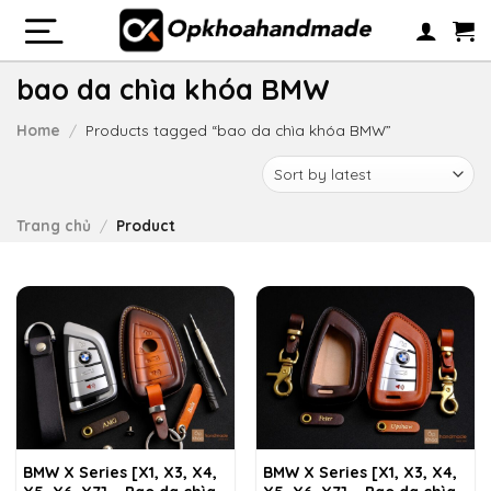
Skip
to
content
bao da chìa khóa BMW
Home
/
Products tagged “bao da chìa khóa BMW”
Trang chủ
/
Product
BMW X Series [X1, X3, X4,
BMW X Series [X1, X3, X4,