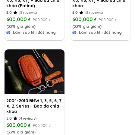
X5, X6, X7] – Bao da chìa
X5, X6, X7] – Bao da chìa
khóa (Patina)
khóa
5.0
(5 reviews)
5.0
(5 reviews)
600,000
₫
600,000
₫
900,000
₫
900,000
₫
(33% giá giảm)
(33% giá giảm)
Làm sau khi đặt hàng
Làm sau khi đặt hàng
2004-2010 BMW 1, 3, 5, 6, 7,
X, Z Series – Bao da chìa
khóa
5.0
(4 reviews)
600,000
₫
900,000
₫
(33% giá giảm)